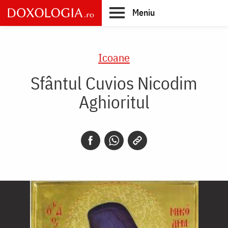
Skip
Meniu
to
main
Main
content
navigation
Icoane
Sfântul Cuvios Nicodim
Aghioritul