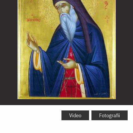
Sfântul
Cuvios
Video
Fotografii
Nicodim