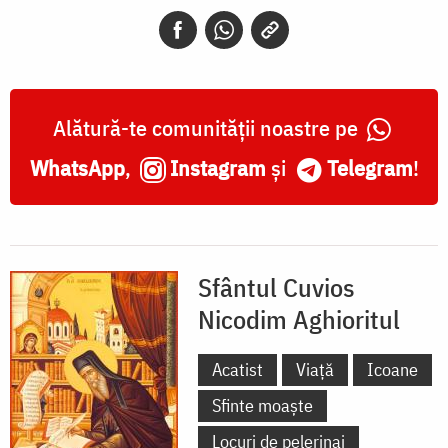
Aghioritul
Alătură-te comunității noastre pe
WhatsApp
,
Instagram
și
Telegram
!
Sfântul Cuvios
Nicodim Aghioritul
Acatist
Viață
Icoane
Sfinte moaște
Locuri de pelerinaj