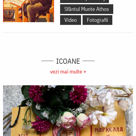
Sfântul Munte Athos
Video
Fotografii
ICOANE
vezi mai multe »