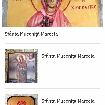
Sfânta Muceniță Marcela
Sfânta Muceniță Marcela
Sfânta Muceniță Marcela