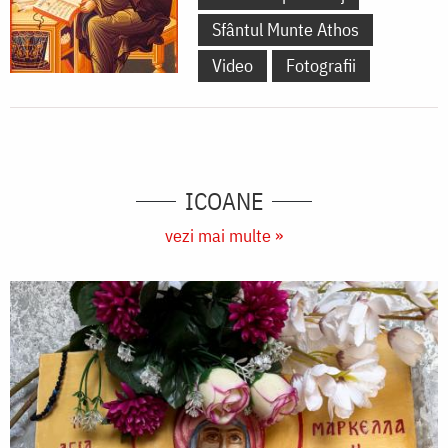
Sfântul Munte Athos
Video
Fotografii
ICOANE
vezi mai multe »