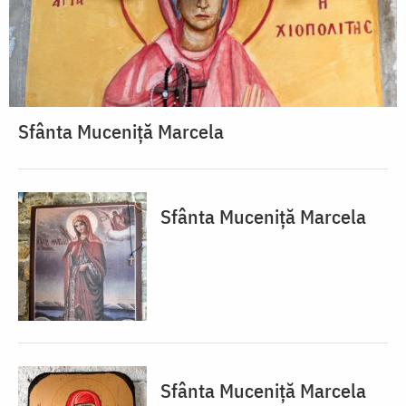
Sfânta Muceniță Marcela
Sfânta Muceniță Marcela
Sfânta Muceniță Marcela