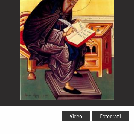
Sfântul
Cuvios
Video
Fotografii
Nicodim