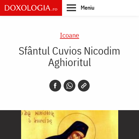
Skip
Meniu
to
main
Main
content
navigation
Icoane
Sfântul Cuvios Nicodim
Aghioritul