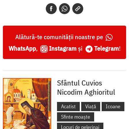
Aghioritul
Alătură-te comunității noastre pe
WhatsApp
,
Instagram
și
Telegram
!
Sfântul Cuvios
Nicodim Aghioritul
Acatist
Viață
Icoane
Sfinte moaște
Locuri de pelerinaj