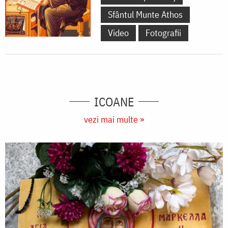
Sfântul Munte Athos
Video
Fotografii
ICOANE
vezi mai multe »