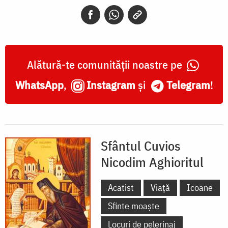
Aghioritul
Alătură-te comunității noastre pe
WhatsApp
,
Instagram
și
Telegram
!
Sfântul Cuvios
Nicodim Aghioritul
Acatist
Viață
Icoane
Sfinte moaște
Locuri de pelerinaj