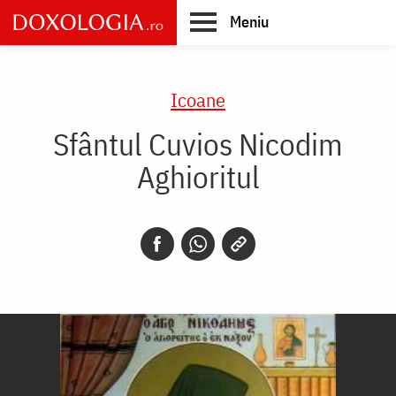
Skip
Meniu
to
main
Main
content
navigation
Icoane
Sfântul Cuvios Nicodim
Aghioritul