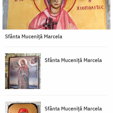
Sfânta Muceniță Marcela
Sfânta Muceniță Marcela
Sfânta Muceniță Marcela