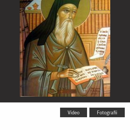
Sfântul
Cuvios
Video
Fotografii
Nicodim