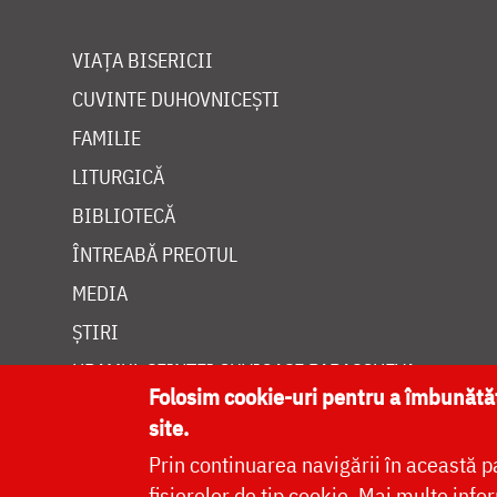
VIAȚA BISERICII
CUVINTE DUHOVNICEȘTI
FAMILIE
LITURGICĂ
BIBLIOTECĂ
ÎNTREABĂ PREOTUL
MEDIA
ȘTIRI
HRAMUL SFINTEI CUVIOASE PARASCHEVA
Folosim cookie-uri pentru a îmbunăt
site.
Prin continuarea navigării în această p
fișierelor de tip cookie.
Mai multe infor