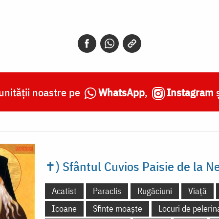
nității noastre pe
WhatsApp
,
Instagram
✝) Sfântul Cuvios Paisie de la 
Acatist
Paraclis
Rugăciuni
Viață
Icoane
Sfinte moaște
Locuri de pelerin