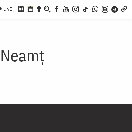
LIVE
06
a Neamț