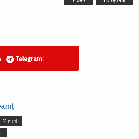
și
Telegram
!
Neamț
Minuni
aj