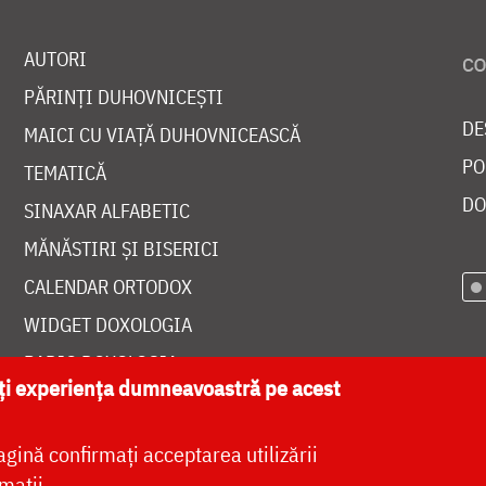
AUTORI
PĂRINȚI DUHOVNICEȘTI
DE
MAICI CU VIAȚĂ DUHOVNICEASCĂ
PO
TEMATICĂ
DO
SINAXAR ALFABETIC
MĂNĂSTIRI ȘI BISERICI
CALENDAR ORTODOX
WIDGET DOXOLOGIA
RADIO DOXOLOGIA
ăți experiența dumneavoastră pe acest
agină confirmați acceptarea utilizării
mații