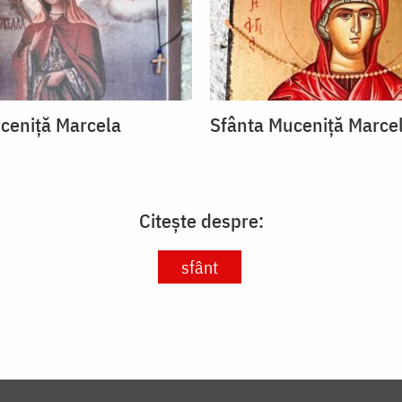
ceniță Marcela
Sfânta Muceniță Marce
Citește despre:
sfânt