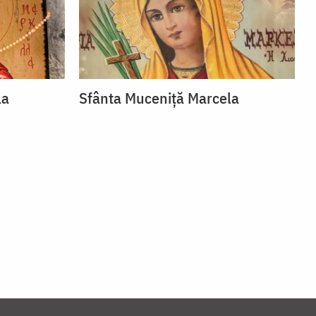
la
Sfânta Muceniță Marcela