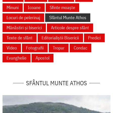
Minuni
Icoane
Sfinte moaște
Locuri de pelerinaj
Sfântul Munte Athos
Mănăstiri și biserici
Articole despre sfânt
Texte de sfânt
Editorialiștii Bisericii
Predici
Video
Fotografii
Tropar
Condac
Evanghelie
Apostol
SFÂNTUL MUNTE ATHOS