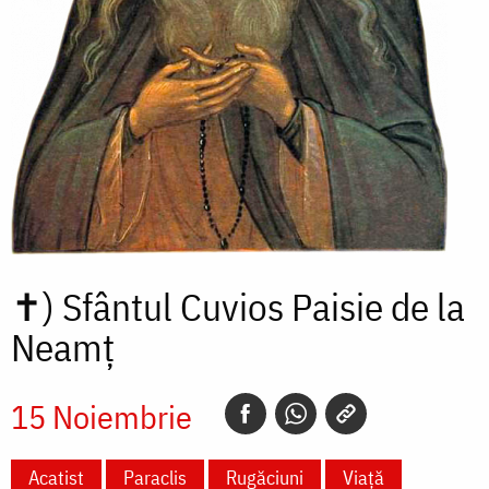
✝)
Sfântul Cuvios Paisie de la
Neamț
15 Noiembrie
Acatist
Paraclis
Rugăciuni
Viață