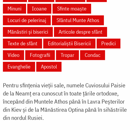
Minuni
Icoane
Sfinte moaște
Locuri de pelerinaj
Sfântul Munte Athos
Mănăstiri și biserici
Articole despre sfânt
Texte de sfânt
Editorialiștii Bisericii
Predici
Video
Fotografii
Tropar
Condac
Evanghelie
Apostol
Pentru sfințenia vieții sale, numele Cuviosului Paisie
de la Neamț era cunoscut în toate țările ortodoxe,
începând din Muntele Athos până în Lavra Peșterilor
din Kiev și de la Mănăstirea Optina până în sihăstriile
din nordul Rusiei.