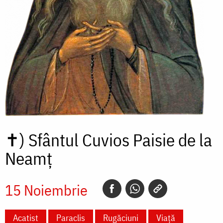
✝)
Sfântul Cuvios Paisie de la
Neamț
15 Noiembrie
Acatist
Paraclis
Rugăciuni
Viață