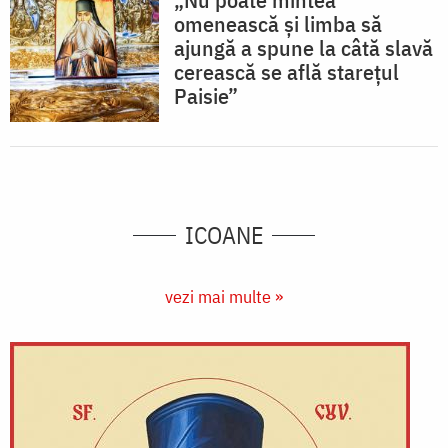
omenească și limba să
ajungă a spune la câtă slavă
cerească se află starețul
Paisie”
ICOANE
vezi mai multe »