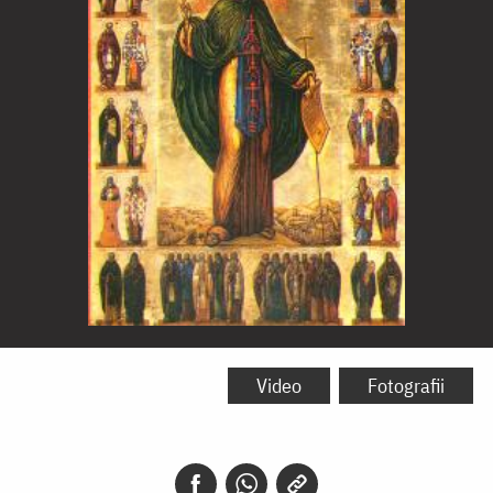
Sfântul
Cuvios
Video
Fotografii
Sava
cel