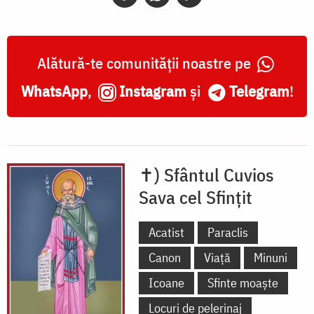
Sfințit
Alătură-te comunității noastre pe
WhatsApp
,
Instagram
și
Telegram
!
✝) Sfântul Cuvios
Sava cel Sfințit
Acatist
Paraclis
Canon
Viață
Minuni
Icoane
Sfinte moaște
Locuri de pelerinaj