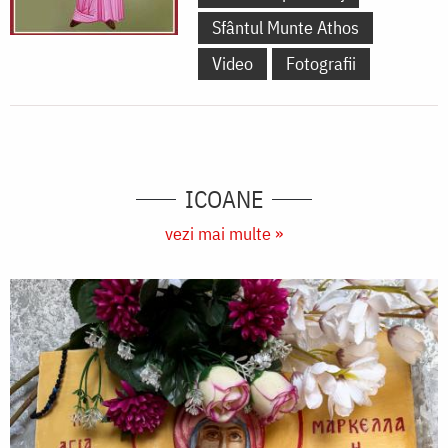
Sfântul Munte Athos
Video
Fotografii
ICOANE
vezi mai multe »