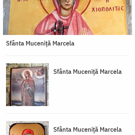
Sfânta Muceniță Marcela
Sfânta Muceniță Marcela
Sfânta Muceniță Marcela