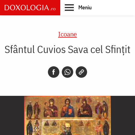
Skip
Meniu
to
main
Main
content
navigation
Icoane
Sfântul Cuvios Sava cel Sfințit