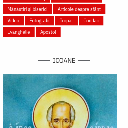
Mănăstiri și biserici
Articole despre sfânt
Video
Fotografii
Tropar
Condac
Evanghelie
Apostol
ICOANE