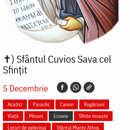
✝)
Sfântul Cuvios Sava cel
Sfințit
5 Decembrie
Acatist
Paraclis
Canon
Rugăciuni
Viață
Minuni
Icoane
Sfinte moaște
Locuri de pelerinaj
Sfântul Munte Athos