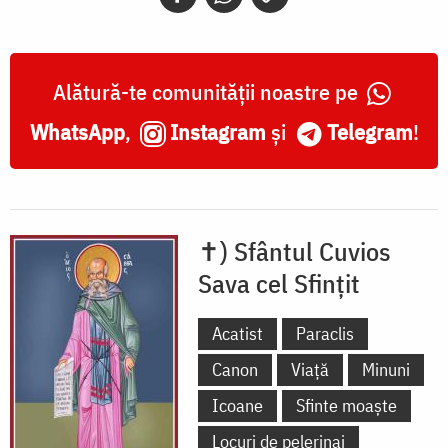
Sfințit
Alătură-te comunității noastre pe
WhatsApp
,
Instagram
și
Telegram
!
✝) Sfântul Cuvios
Sava cel Sfințit
Acatist
Paraclis
Canon
Viață
Minuni
Icoane
Sfinte moaște
Locuri de pelerinaj