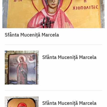
Sfânta Muceniță Marcela
Sfânta Muceniță Marcela
Sfânta Muceniță Marcela