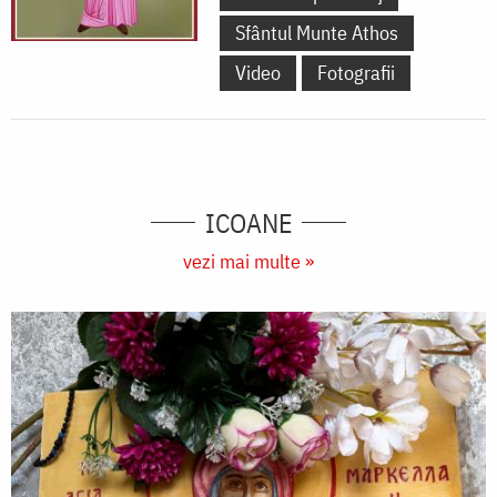
Sfântul Munte Athos
Video
Fotografii
ICOANE
vezi mai multe »