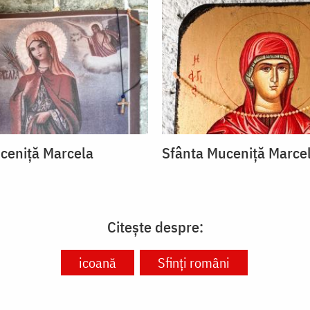
ceniță Marcela
Sfânta Muceniță Marce
Citește despre:
icoană
Sfinți români