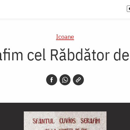
Icoane
afim cel Răbdător d