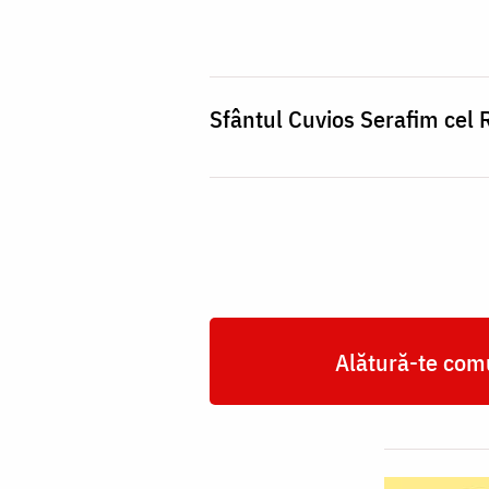
Serafim
cel
Răbdător
de
Sfântul Cuvios Serafim cel
la
Sâmbăta
de
Sus
Alătură-te comu