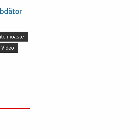
ăbdător
nte moaște
Video