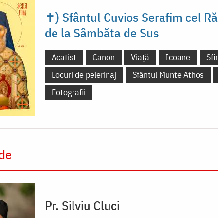
✝) Sfântul Cuvios Serafim cel R
de la Sâmbăta de Sus
Acatist
Canon
Viață
Icoane
Sfi
Locuri de pelerinaj
Sfântul Munte Athos
Fotografii
 de
Pr. Silviu Cluci