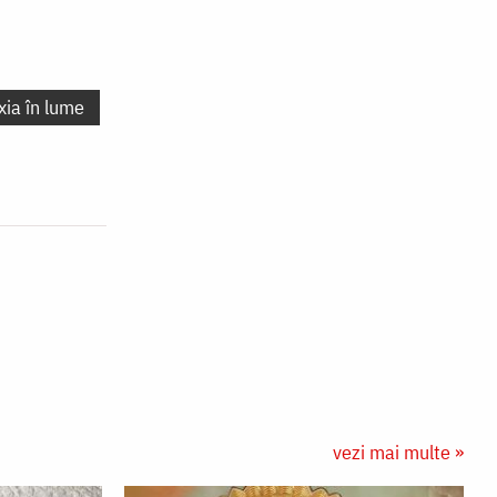
xia în lume
vezi mai multe »