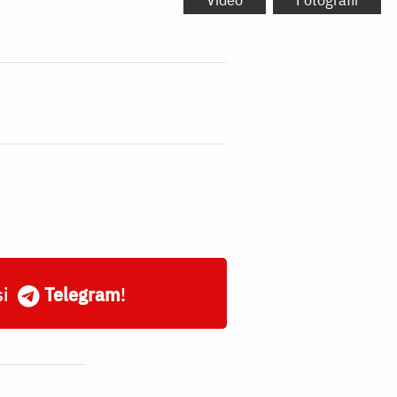
și
Telegram
!