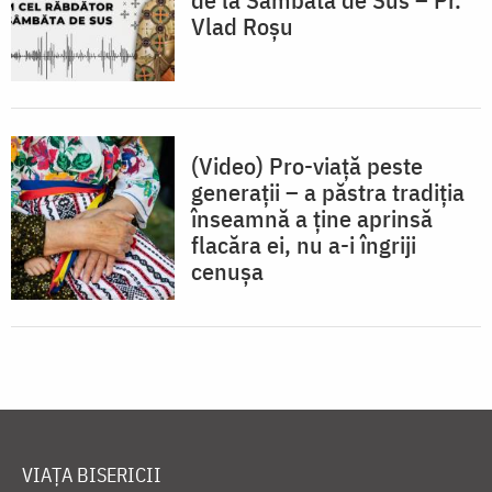
Vlad Roșu
(Video) Pro-viață peste
generații – a păstra tradiția
înseamnă a ține aprinsă
flacăra ei, nu a-i îngriji
cenușa
VIAȚA BISERICII