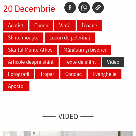
20 Decembrie
Acatist
Canon
Viață
Icoane
Sfinte moaște
Locuri de pelerinaj
Sfântul Munte Athos
Mănăstiri și biserici
Articole despre sfânt
Texte de sfânt
Video
Fotografii
Tropar
Condac
Evanghelie
Apostol
VIDEO