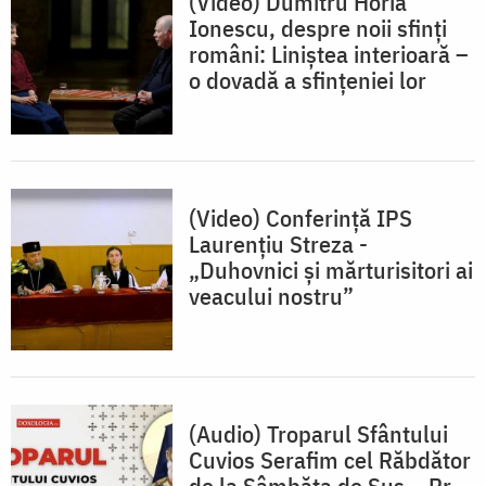
(Video) Dumitru Horia
Ionescu, despre noii sfinți
români: Liniștea interioară –
o dovadă a sfințeniei lor
(Video) Conferinţă IPS
Laurențiu Streza -
„Duhovnici și mărturisitori ai
veacului nostru”
(Audio) Troparul Sfântului
Cuvios Serafim cel Răbdător
de la Sâmbăta de Sus – Pr.