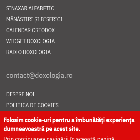
SINAXAR ALFABETIC
MĂNĂSTIRI ȘI BISERICI
CALENDAR ORTODOX
WIDGET DOXOLOGIA
RADIO DOXOLOGIA
DESPRE NOI
POLITICA DE COOKIES
DONEAZĂ ONLINE PENTRU CATEDRALA NAȚIONALĂ
Folosim cookie-uri pentru a îmbunătăți experiența
dumneavoastră pe acest site.
Prin continuarea navigării în această pagină
LIVE