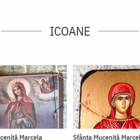
ICOANE
ceniță Marcela
Sfânta Muceniță Marce