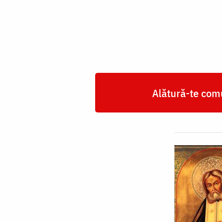
Serafim
de
Sarov
Alătură-te comu