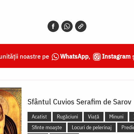
nității noastre pe
WhatsApp
,
Instagram
Sfântul Cuvios Serafim de Sarov
Acatist
Rugăciuni
Viață
Minuni
Sfinte moaște
Locuri de pelerinaj
Predi