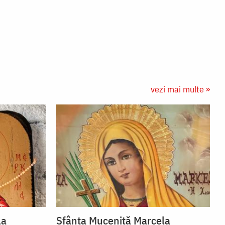
vezi mai multe »
la
Sfânta Muceniță Marcela