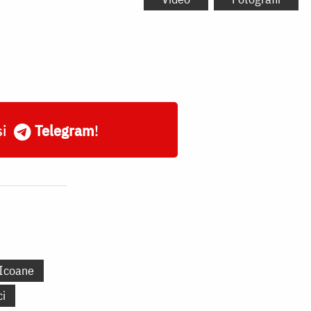
și
Telegram
!
Icoane
ci