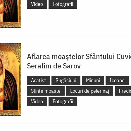
Video
Fotografii
Aflarea moaștelor Sfântului Cuvi
Serafim de Sarov
Acatist
Rugăciuni
Minuni
Icoane
Sfinte moaște
Locuri de pelerinaj
Predi
Video
Fotografii