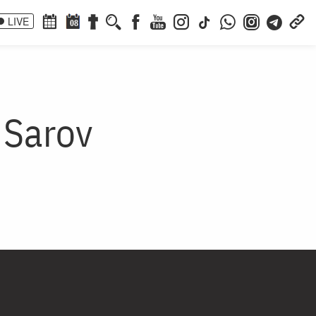
LIVE
08
 Sarov