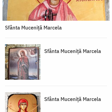
Sfânta Muceniță Marcela
Sfânta Muceniță Marcela
Sfânta Muceniță Marcela