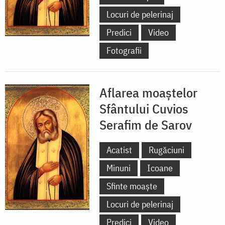
Locuri de pelerinaj
Predici
Video
Fotografii
Aflarea moaștelor
Sfântului Cuvios
Serafim de Sarov
Acatist
Rugăciuni
Minuni
Icoane
Sfinte moaște
Locuri de pelerinaj
Predici
Video