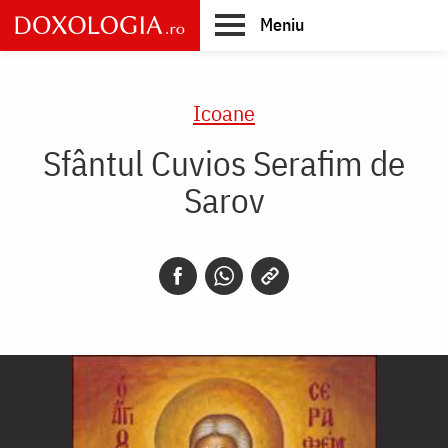
Skip
Meniu
to
main
Main
content
navigation
Icoane
Sfântul Cuvios Serafim de
Sarov