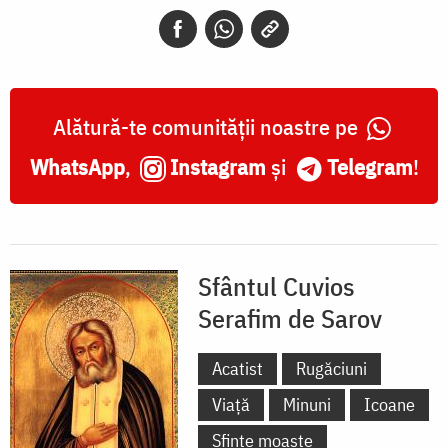
de
Sarov
Alătură-te comunității noastre pe
WhatsApp
,
Instagram
și
Telegram
!
Sfântul Cuvios
Serafim de Sarov
Acatist
Rugăciuni
Viață
Minuni
Icoane
Sfinte moaște