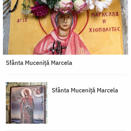
Sfânta Muceniță Marcela
Sfânta Muceniță Marcela