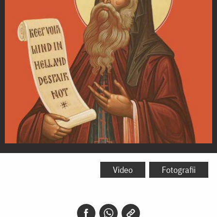
Sfântul
Cuvios
Video
Fotografii
Siluan
Athonitul