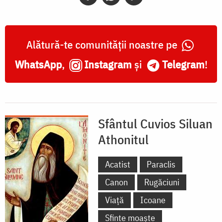
Alătură-te comunității noastre pe
WhatsApp
,
Instagram
și
Telegram
!
Sfântul Cuvios Siluan
Athonitul
Acatist
Paraclis
Canon
Rugăciuni
Viață
Icoane
Sfinte moaște