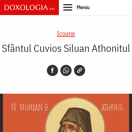
Skip
Meniu
to
main
Main
content
navigation
Icoane
Sfântul Cuvios Siluan Athonitul