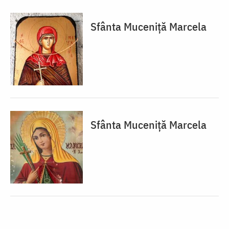
Sfânta Muceniță Marcela
Sfânta Muceniță Marcela