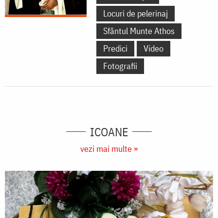
Locuri de pelerinaj
Sfântul Munte Athos
Predici
Video
Fotografii
ICOANE
vezi mai multe »