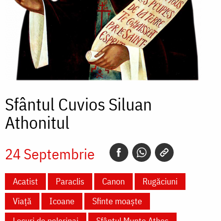
Sfântul Cuvios Siluan
Athonitul
24 Septembrie
Acatist
Paraclis
Canon
Rugăciuni
Viață
Icoane
Sfinte moaște
Locuri de pelerinaj
Sfântul Munte Athos