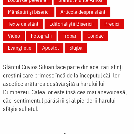
Mănăstiri și biserici
Articole despre sfânt
Texte de sfânt
Editorialiștii Bisericii
Predici
Video
Fotografii
Tropar
Condac
Evanghelie
Apostol
Slujba
Sfântul Cuvios Siluan face parte din acei rari sfinți
creștini care primesc încă de la începutul căii lor
ascetice arătarea desăvârșită a harului lui
Dumnezeu. Calea lor este însă cea mai anevoioasă,
căci sentimentul părăsirii și al pierderii harului
sfâșie sufletul.