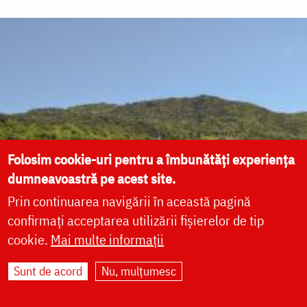
Folosim cookie-uri pentru a îmbunătăți experiența
dumneavoastră pe acest site.
Prin continuarea navigării în această pagină
confirmați acceptarea utilizării fișierelor de tip
cookie.
Mai multe informații
Sunt de acord
Nu, mulțumesc