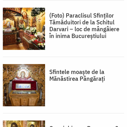
(Foto) Paraclisul Sfinților
Tămăduitori de la Schitul
Darvari – loc de mângâiere
în inima Bucureștiului
Sfintele moaște de la
Mănăstirea Pângărați