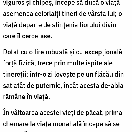
viguros și chipeș, începe să ducă o viață
asemenea celorlalți tineri de vârsta lui; o
viață departe de sfințenia fiorului divin
care îl cercetase.
Dotat cu o fire robustă și cu excepțională
forță fizică, trece prin multe ispite ale
tinereții; într-o zi lovește pe un flăcău din
sat atât de puternic, încât acesta de-abia
rămâne în viață.
În vâltoarea acestei vieți de păcat, prima
chemare la viața monahală începe să se