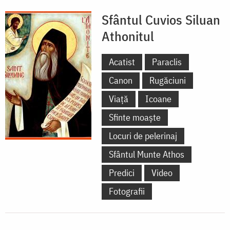
Sfântul Cuvios Siluan
Athonitul
Acatist
Paraclis
Canon
Rugăciuni
Viață
Icoane
Sfinte moaște
Locuri de pelerinaj
Sfântul Munte Athos
Predici
Video
Fotografii