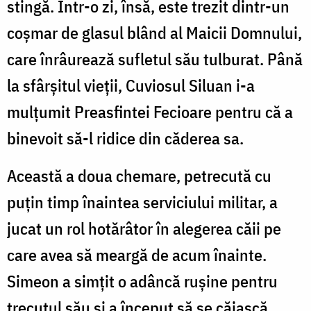
stingă. Într-o zi, însă, este trezit dintr-un
coșmar de glasul blând al Maicii Domnului,
care înrâurează sufletul său tulburat. Până
la sfârșitul vieții, Cuviosul Siluan i-a
mulțumit Preasfintei Fecioare pentru că a
binevoit să-l ridice din căderea sa.
Această a doua chemare, petrecută cu
puțin timp înaintea serviciului militar, a
jucat un rol hotărâtor în alegerea căii pe
care avea să meargă de acum înainte.
Simeon a simțit o adâncă rușine pentru
trecutul său și a început să se căiască