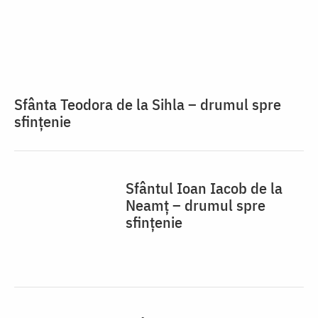
Sfânta Teodora de la Sihla – drumul spre
sfințenie
Sfântul Ioan Iacob de la
Neamț – drumul spre
sfințenie
Sfântul Ioan Iacob
Hozevitul ‒ infirmierul cu
har de vindecare