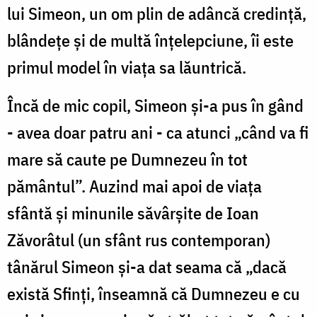
lui Simeon, un om plin de adâncă credință,
blândețe și de multă înțelepciune, îi este
primul model în viața sa lăuntrică.
Încă de mic copil, Simeon și-a pus în gând
- avea doar patru ani - ca atunci „când va fi
mare să caute pe Dumnezeu în tot
pământul”. Auzind mai apoi de viața
sfântă și minunile săvârșite de Ioan
Zăvorâtul (un sfânt rus contemporan)
tânărul Simeon și-a dat seama că „dacă
există Sfinți, înseamnă că Dumnezeu e cu