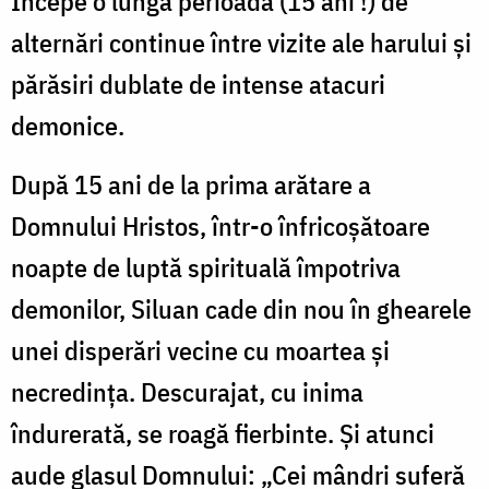
Începe o lungă perioadă (15 ani !) de
alternări continue între vizite ale harului și
părăsiri dublate de intense atacuri
demonice.
După 15 ani de la prima arătare a
Domnului Hristos, într-o înfricoșătoare
noapte de luptă spirituală împotriva
demonilor, Siluan cade din nou în ghearele
unei disperări vecine cu moartea și
necredința. Descurajat, cu inima
îndurerată, se roagă fierbinte. Și atunci
aude glasul Domnului: „Cei mândri suferă