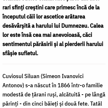
Athonitul
rari sfinți creștini care primesc încă de la
începutul căii lor ascetice arătarea
desăvârșită a harului lui Dumnezeu. Calea
lor este însă cea mai anevoioasă, căci
sentimentul părăsirii și al pierderii harului
sfâșie sufletul.
Cuviosul Siluan (Simeon Ivanovici
Antonov) s-a născut în 1866 într-o familie
modestă de țărani ruși, alcătuită - pe lângă
părinți - din cinci băieți și două fete. Tatăl