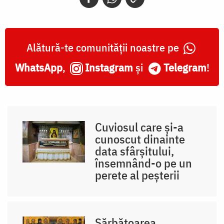
Alătură-te comunității noastre pe
WhatsApp
,
Instagram
și
Telegram
!
Cuviosul care și-a
cunoscut dinainte
data sfârșitului,
însemnând-o pe un
perete al peșterii
Sărbătoarea