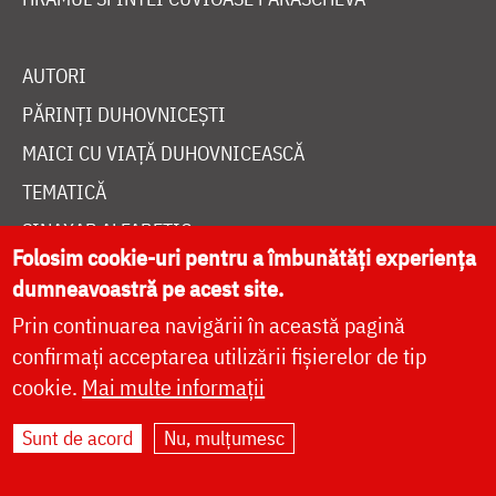
TEMATICĂ
SINAXAR ALFABETIC
MĂNĂSTIRI ȘI BISERICI
CALENDAR ORTODOX
WIDGET DOXOLOGIA
RADIO DOXOLOGIA
Folosim cookie-uri pentru a îmbunătăți experiența
dumneavoastră pe acest site.
Prin continuarea navigării în această pagină
confirmați acceptarea utilizării fișierelor de tip
DESPRE NOI
cookie.
Mai multe informații
POLITICA DE COOKIES
Sunt de acord
Nu, mulțumesc
DONEAZĂ ONLINE PENTRU CATEDRALA NAȚIONALĂ