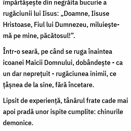
împărtășește din negrăita bucurie a
rugăciunii lui Iisus: „Doamne, Iisuse
Hristoase, Fiul lui Dumnezeu, miluiește-
mă pe mine, păcătosul!”.
Într-o seară, pe când se ruga înaintea
icoanei Maicii Domnului, dobândește - ca
un dar neprețuit - rugăciunea inimii, ce
țâșnea de la sine, fără încetare.
Lipsit de experiență, tânărul frate cade mai
apoi pradă unor ispite cumplite: chinurile
demonice.