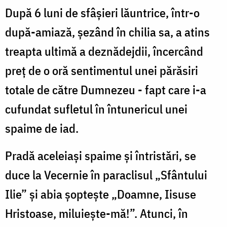
După 6 luni de sfâșieri lăuntrice, într-o
după-amiază, șezând în chilia sa, a atins
treapta ultimă a deznădejdii, încercând
preț de o oră sentimentul unei părăsiri
totale de către Dumnezeu - fapt care i-a
cufundat sufletul în întunericul unei
spaime de iad.
Pradă aceleiași spaime și întristări, se
duce la Vecernie în paraclisul „Sfântului
Ilie” și abia șoptește „Doamne, Iisuse
Hristoase, miluiește-mă!”. Atunci, în