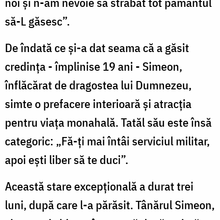
noi și n-am nevoie să străbat tot pământul
să-L găsesc”.
De îndată ce și-a dat seama că a găsit
credința - împlinise 19 ani - Simeon,
înflăcărat de dragostea lui Dumnezeu,
simte o prefacere interioară și atracția
pentru viața monahală. Tatăl său este însă
categoric: „Fă-ți mai întâi serviciul militar,
apoi ești liber să te duci”.
Această stare excepțională a durat trei
luni, după care l-a părăsit. Tânărul Simeon,