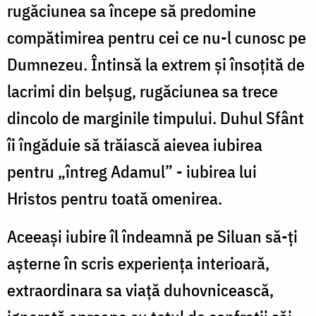
rugăciunea sa începe să predomine
compătimirea pentru cei ce nu-l cunosc pe
Dumnezeu. Întinsă la extrem și însoțită de
lacrimi din belșug, rugăciunea sa trece
dincolo de marginile timpului. Duhul Sfânt
îi îngăduie să trăiască aievea iubirea
pentru „întreg Adamul” - iubirea lui
Hristos pentru toată omenirea.
Aceeași iubire îl îndeamnă pe Siluan să-ți
așterne în scris experiența interioară,
extraordinara sa viață duhovnicească,