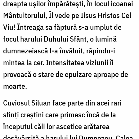
dreapta ușilor împărătești, în locul icoanei
Mântuitorului, Îl vede pe Iisus Hristos Cel
Viu! Întreaga sa făptură s-a umplut de
focul harului Duhului Sfânt, o lumină
dumnezeiască l-a învăluit, răpindu-i
mintea la cer. Intensitatea viziunii îi
provoacă o stare de epuizare aproape de
moarte.
Cuviosul Siluan face parte din acei rari
sfinți creștini care primesc încă de la
începutul căii lor ascetice arătarea
desăvârșită a harului lui Dumnezeu. Calea