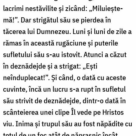
lacrimi nestăvilite și zicând: „Miluiește-
mă!”. Dar strigătul său se pierdea în
tăcerea lui Dumnezeu. Luni și luni de zile a
rămas în această rugăciune și puterile
sufletului său s-au istovit. Atunci a căzut
în deznădejde și a strigat: „Ești
neînduplecat!”. Și când, o dată cu aceste
cuvinte, încă un lucru s-a rupt în sufletul
său strivit de deznădejde, dintr-o dată în
scânteierea unei clipe Îl vede pe Hristos
viu. Inima și trupul său au fost năpădite cu
totul de un foc atât de năprasnic încât,