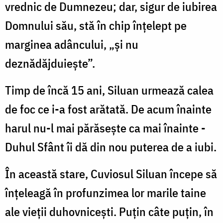
vrednic de Dumnezeu; dar, sigur de iubirea
Domnului său, stă în chip înțelept pe
marginea adâncului, „și nu
deznădăjduiește”.
Timp de încă 15 ani, Siluan urmează calea
de foc ce i-a fost arătată. De acum înainte
harul nu-l mai părăsește ca mai înainte -
Duhul Sfânt îi dă din nou puterea de a iubi.
În această stare, Cuviosul Siluan începe să
înțeleagă în profunzimea lor marile taine
ale vieții duhovnicești. Puțin câte puțin, în