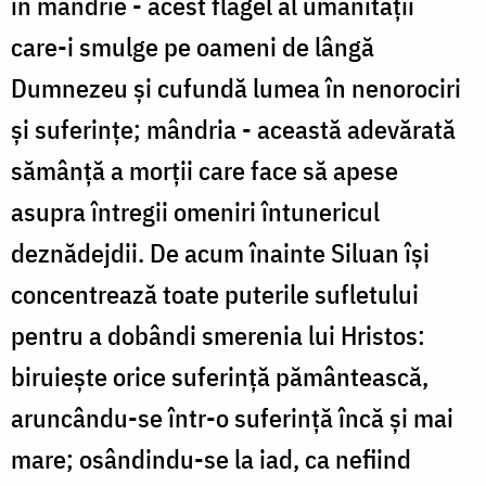
în mândrie - acest flagel al umanității
care-i smulge pe oameni de lângă
Dumnezeu și cufundă lumea în nenorociri
și suferințe; mândria - această adevărată
sămânță a morții care face să apese
asupra întregii omeniri întunericul
deznădejdii. De acum înainte Siluan își
concentrează toate puterile sufletului
pentru a dobândi smerenia lui Hristos:
biruiește orice suferință pământească,
aruncându-se într-o suferință încă și mai
mare; osândindu-se la iad, ca nefiind