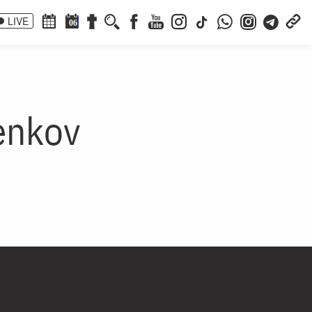
LIVE
06
enkov