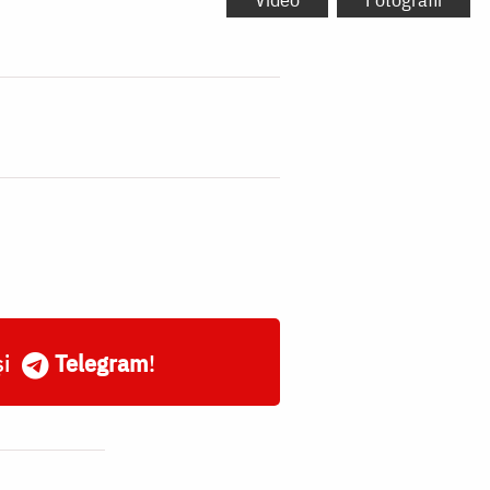
și
Telegram
!