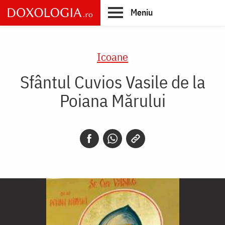
Skip
Meniu
to
main
Main
content
navigation
Icoane
Sfântul Cuvios Vasile de la
Poiana Mărului