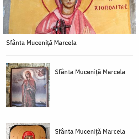
Sfânta Muceniță Marcela
Sfânta Muceniță Marcela
Sfânta Muceniță Marcela