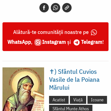
de
la
Poiana
Mărului
Alătură-te comunității noastre pe
WhatsApp
,
Instagram
și
Telegram
!
✝) Sfântul Cuvios
Vasile de la Poiana
Mărului
Acatist
Viață
Icoane
Sfântul Munte Athos