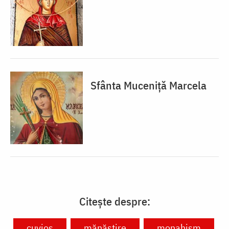
Sfânta Muceniță Marcela
Citește despre:
cuvios
mănăstire
monahism