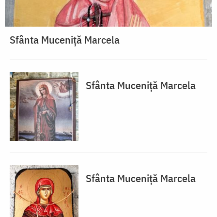
Sfânta Muceniță Marcela
Sfânta Muceniță Marcela
Sfânta Muceniță Marcela