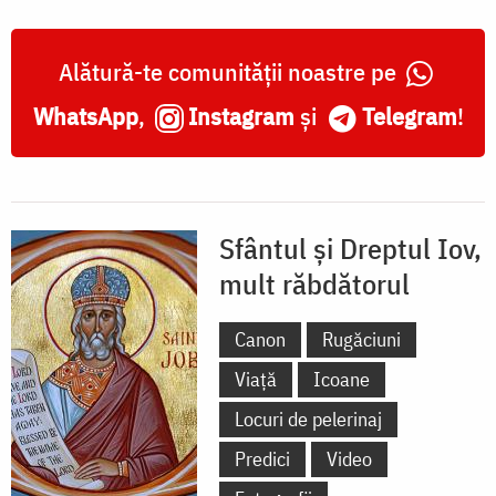
Alătură-te comunității noastre pe
WhatsApp
,
Instagram
și
Telegram
!
Sfântul și Dreptul Iov,
mult răbdătorul
Canon
Rugăciuni
Viață
Icoane
Locuri de pelerinaj
Predici
Video