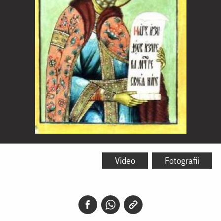
Sfântul
și
Video
Fotografii
Dreptul
Iov