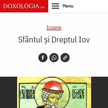
Skip
Meniu
to
main
Main
content
navigation
Icoane
Sfântul și Dreptul Iov