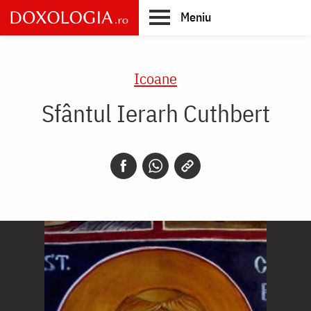
Skip
Meniu
to
main
Main
content
navigation
Icoane
Sfântul Ierarh Cuthbert