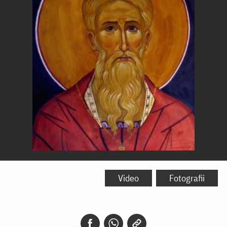
Sfântul
Ierarh
Video
Fotografii
Cuthbert