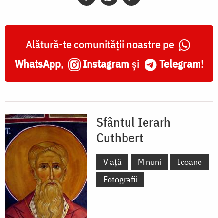
Alătură-te comunității noastre pe
WhatsApp
,
Instagram
și
Telegram
!
Sfântul Ierarh
Cuthbert
Viață
Minuni
Icoane
Fotografii