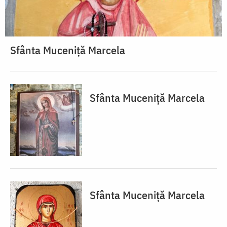
Sfânta Muceniță Marcela
Sfânta Muceniță Marcela
Sfânta Muceniță Marcela