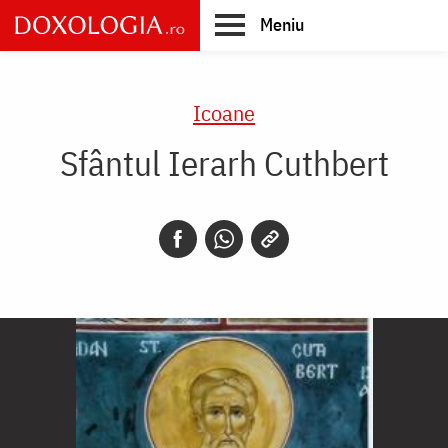
Skip
Meniu
to
main
Main
content
navigation
Icoane
Sfântul Ierarh Cuthbert