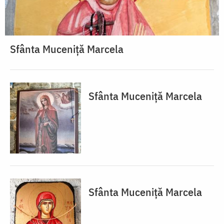
Sfânta Muceniță Marcela
Sfânta Muceniță Marcela
Sfânta Muceniță Marcela