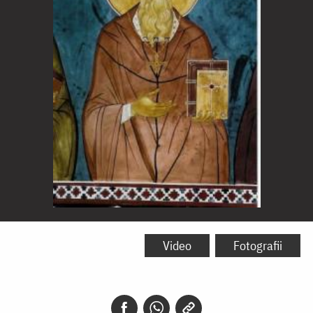
Sfântul
Ierarh
Video
Fotografii
Cuthbert