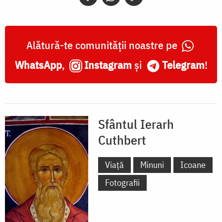
Alătură-te comunității noastre pe
WhatsApp
,
Instagram
și
Telegram
!
Sfântul Ierarh
Cuthbert
Viață
Minuni
Icoane
Fotografii