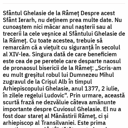
de
la
Sfântul Ghelasie de la Râmeț Despre acest
Sfânt Ierarh, nu deținem prea multe date. Nu
Râmeț
cunoaștem nici măcar anul nașterii sau al
trecerii la cele veșnice al Sfântului Ghelasie de
la Râmeț. Cu toate acestea, trebuie să
remarcăm că a viețuit cu siguranță în secolul
al XIV-lea. Singura dată de care beneficiem
este cea de pe peretele care desparte naosul
de pronaosul bisericii de la Râmeț: „Scris-am
eu mult greșitul robul lui Dumnezeu Mihul
zugravul de la Crișul Alb în timpul
Arhiepiscopului Ghelasie, anul 1377, 2 iulie,
în zilele regelui Ludovic“. Prin urmare, această
scurtă frază ne dezvăluie câteva amănunte
importante despre Cuviosul Ghelasie. El nu a
fost doar stareț al Mănăstirii Râmeț, ci și
arhiepiscop al Transilvaniei. Este prima