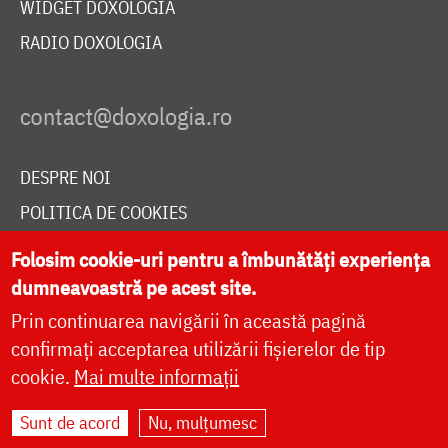
WIDGET DOXOLOGIA
RADIO DOXOLOGIA
DESPRE NOI
POLITICA DE COOKIES
DONEAZĂ ONLINE PENTRU CATEDRALA NAȚIONALĂ
Folosim cookie-uri pentru a îmbunătăți experiența
dumneavoastră pe acest site.
Prin continuarea navigării în această pagină
LIVE
confirmați acceptarea utilizării fișierelor de tip
cookie.
Mai multe informații
Site dezvoltat de
DOXOLOGIA MEDIA
,
Sunt de acord
Nu, mulțumesc
Arhiepiscopia Iașilor | ©
doxologia.ro