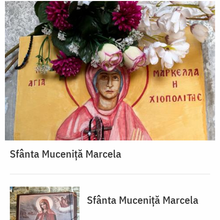
Sfânta Muceniță Marcela
Sfânta Muceniță Marcela