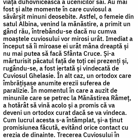
viața duhovnicească a ucenicilor săi. Au mai
fost și alte momente în care cuviosul a
săvârșit minuni deosebite. Astfel, o femeie din
satul Albina, venind la mănăstire, a primit un
gând rău, întrebându-se dacă nu cumva
moaștele cuviosului vor mirosi urât. Imediat a
început să îi miroase ei urât mâna dreaptă și
nu mai putea să facă Sfânta Cruce. Și-a
mărturisit păcatul față de toți cei prezenți și,
rugându-se, a fost iertată și vindecată de
Cuviosul Ghelasie. În alt caz, un ortodox care
îmbrățișase anumite erezii suferea de
paralizie. În momentul în care a auzit de
minunile care se petrec la Mănăstirea Râmeț,
a hotărât să vină acolo și a promis că va
deveni un ortodox curat dacă se va vindeca.
Cum lucrul acesta s-a întâmplat, și-a ținut
promisiunea făcută, evitând orice contact cu
erezia de dinainte. Trecerea Cuviosului în