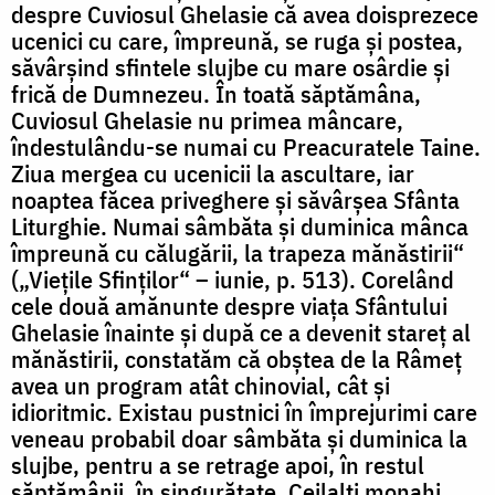
despre Cuviosul Ghelasie că avea doisprezece
ucenici cu care, împreună, se ruga și postea,
săvârșind sfintele slujbe cu mare osârdie și
frică de Dumnezeu. În toată săptămâna,
Cuviosul Ghelasie nu primea mâncare,
îndestulându-se numai cu Preacuratele Taine.
Ziua mergea cu ucenicii la ascultare, iar
noaptea făcea priveghere și săvârșea Sfânta
Liturghie. Numai sâmbăta și duminica mânca
împreună cu călugării, la trapeza mănăstirii“
(„Viețile Sfinților“ – iunie, p. 513). Corelând
cele două amănunte despre viața Sfântului
Ghelasie înainte și după ce a devenit stareț al
mănăstirii, constatăm că obștea de la Râmeț
avea un program atât chinovial, cât și
idioritmic. Existau pustnici în împrejurimi care
veneau probabil doar sâmbăta și duminica la
slujbe, pentru a se retrage apoi, în restul
săptămânii, în singurătate. Ceilalți monahi,