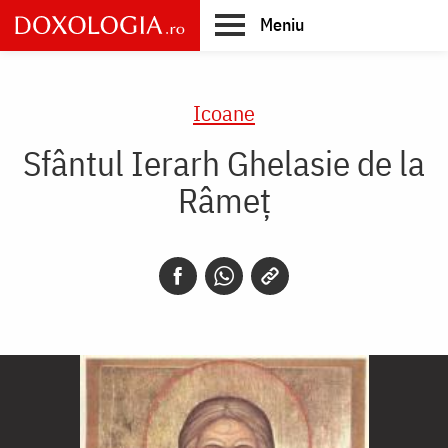
Skip
Meniu
to
main
Main
content
navigation
Icoane
Sfântul Ierarh Ghelasie de la
Râmeț