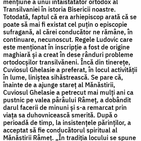
mențiune a unui întâistătător ortodox al
Transilvaniei în istoria Bisericii noastre.
Totodată, faptul că era arhiepiscop arată că se
poate să mai fi existat cel puțin o episcopie
sufragană, al cărei conducător ne rămâne, în
continuare, necunoscut. Regele Ludovic care
este menționat în inscripție a fost de origine
maghiară și a creat în dese rânduri probleme
ortodocșilor transilvăneni. Încă din tinerețe,
Cuviosul Ghelasie a preferat, în locul activității
în lume, liniștea sihăstrească. Se pare că,
înainte de a ajunge stareț al Mănăstirii,
Cuviosul Ghelasie a petrecut mai mulți ani ca
pustnic pe valea pârâului Râmeț, a dobândit
darul facerii de minuni și s-a remarcat prin
viața sa duhovnicească smerită. După o
perioadă de timp, la insistențele părinților, a
acceptat să fie conducătorul spiritual al
Mănăstirii Râmeț. „În tradiția locului se spune