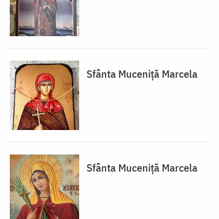
Sfânta Muceniță Marcela
Sfânta Muceniță Marcela