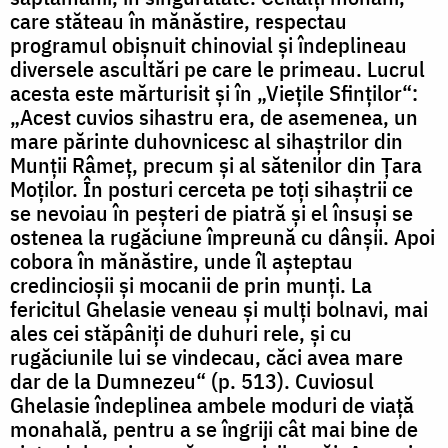
care stăteau în mănăstire, respectau
programul obișnuit chinovial și îndeplineau
diversele ascultări pe care le primeau. Lucrul
acesta este mărturisit și în „Viețile Sfinților“:
„Acest cuvios sihastru era, de asemenea, un
mare părinte duhovnicesc al sihaștrilor din
Munții Râmeț, precum și al sătenilor din Țara
Moților. În posturi cerceta pe toți sihaștrii ce
se nevoiau în peșteri de piatră și el însuși se
ostenea la rugăciune împreună cu dânșii. Apoi
cobora în mănăstire, unde îl așteptau
credincioșii și mocanii de prin munți. La
fericitul Ghelasie veneau și mulți bolnavi, mai
ales cei stăpâniți de duhuri rele, și cu
rugăciunile lui se vindecau, căci avea mare
dar de la Dumnezeu“ (p. 513). Cuviosul
Ghelasie îndeplinea ambele moduri de viață
monahală, pentru a se îngriji cât mai bine de