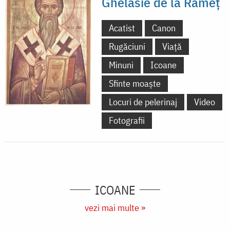
Ghelasie de la Râmeț
Acatist
Canon
Rugăciuni
Viață
Minuni
Icoane
Sfinte moaște
Locuri de pelerinaj
Video
Fotografii
ICOANE
vezi mai multe »