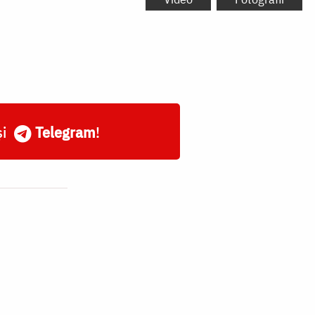
și
Telegram
!