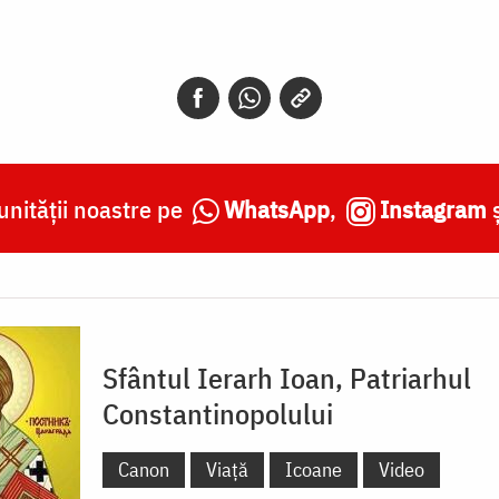
nității noastre pe
WhatsApp
,
Instagram
Sfântul Ierarh Ioan, Patriarhul
Constantinopolului
Canon
Viață
Icoane
Video