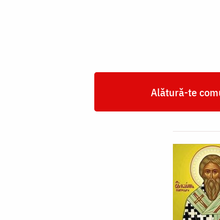
Ioan,
Patriarhul
Constantinopolului
Alătură-te comu