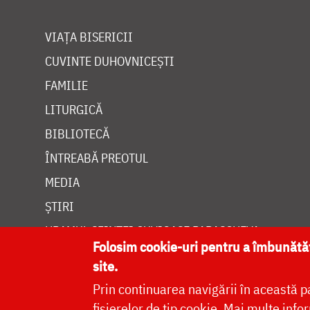
VIAȚA BISERICII
CUVINTE DUHOVNICEȘTI
FAMILIE
LITURGICĂ
BIBLIOTECĂ
ÎNTREABĂ PREOTUL
MEDIA
ȘTIRI
HRAMUL SFINTEI CUVIOASE PARASCHEVA
Folosim cookie-uri pentru a îmbunăt
site.
Prin continuarea navigării în această p
fișierelor de tip cookie.
Mai multe infor