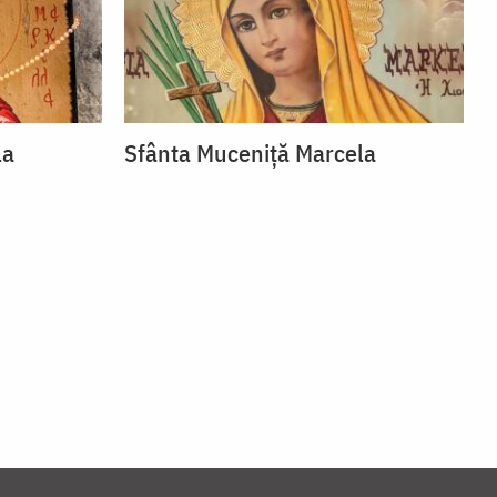
la
Sfânta Muceniță Marcela