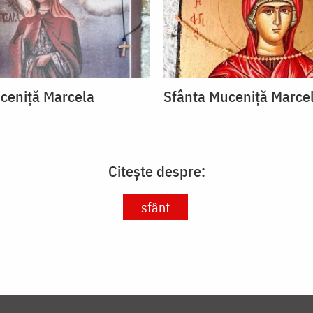
ceniță Marcela
Sfânta Muceniță Marce
Citește despre:
sfânt