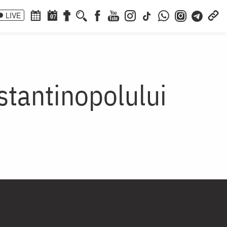
LIVE
07
stantinopolului