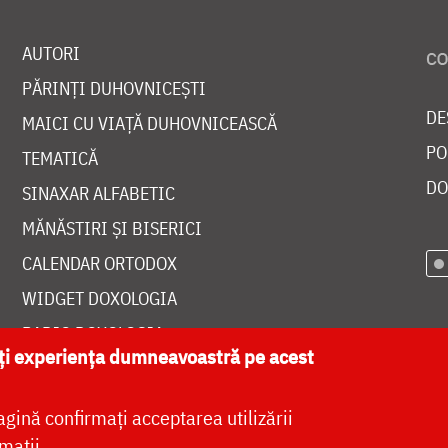
AUTORI
PĂRINȚI DUHOVNICEȘTI
DE
MAICI CU VIAȚĂ DUHOVNICEASCĂ
PO
TEMATICĂ
DO
SINAXAR ALFABETIC
MĂNĂSTIRI ȘI BISERICI
CALENDAR ORTODOX
WIDGET DOXOLOGIA
RADIO DOXOLOGIA
ăți experiența dumneavoastră pe acest
agină confirmați acceptarea utilizării
mații