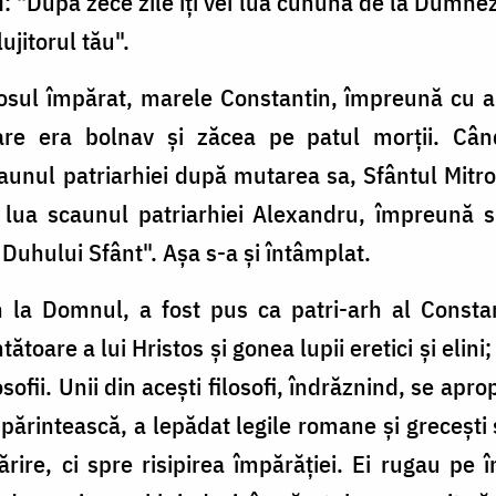
: "După zece zile îţi vei lua cununa de la Dumnez
lujitorul tău".
iosul împărat, marele Constantin, împreună cu al
are era bolnav şi zăcea pe patul morţii. Cân
aunul patriarhiei după mutarea sa, Sfântul Mitr
lua scaunul patriarhiei Alexandru, împreună sl
 Duhului Sfânt". Aşa s-a şi întâmplat.
 la Domnul, a fost pus ca patri-arh al Constan
ătoare a lui Hristos şi gonea lupii eretici şi elini
sofii. Unii din aceşti filosofi, îndrăznind, se apro
ărintească, a lepădat legile romane şi greceşti ş
ărire, ci spre risipirea împărăţiei. Ei rugau p