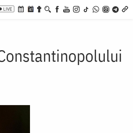
LIVE
07
 Constantinopolului