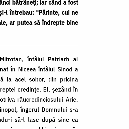
ânci bătrâneţi; iar când a fost
i-l întrebau: "Părinte, cui ne
ale, ar putea să îndrepte bine
trofan, întâiul Patriarh al
nat în Niceea întâiul Sinod a
ă la acel sobor, din pricina
dreptei credinţe. El, şezând în
otriva răucredinciosului Arie.
inopol, îngerul Domnului s-a
indu-i să-l lase după sine ca