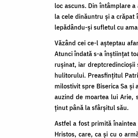
loc ascuns. Din întâmplare a a
la cele dinăuntru şi a crăpat î
lepădându-şi sufletul cu ama
Văzând cei ce-l aşteptau afară
Atunci îndată s-a înştiinţat t
ruşinat, iar dreptcredincioşi
hulitorului. Preasfinţitul Pa
milostivit spre Biserica Sa ş
auzind de moartea lui Arie, s
ţinut până la sfârşitul său.
Astfel a fost primită înainte
Hristos, care, ca şi cu o arm