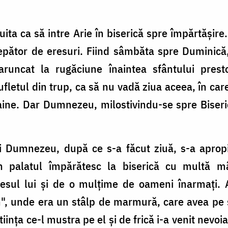
ita ca să intre Arie în biserică spre împărtăşir
cepător de eresuri. Fiind sâmbăta spre Duminică,
uncat la rugăciune înaintea sfântului presto
fletul din trup, ca să nu vadă ziua aceea, în care
Taine. Dar Dumnezeu, milostivindu-se spre Biseri
i Dumnezeu, după ce s-a făcut ziuă, s-a apropia
 palatul împărătesc la biserică cu multă mân
resul lui şi de o mulţime de oameni înarmaţi. 
n", unde era un stâlp de marmură, care avea pe 
iinţa ce-l mustra pe el şi de frică i-a venit nevoi