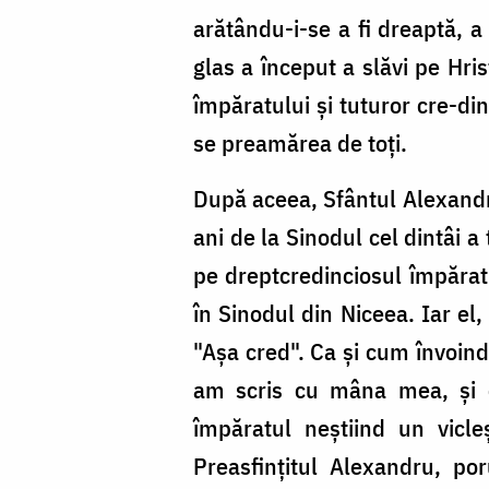
arătându-i-se a fi dreaptă, a
glas a început a slăvi pe Hris
împăratului şi tuturor cre-di
se preamărea de toţi.
După aceea, Sfântul Alexandru
ani de la Sinodul cel dintâi a
pe dreptcredinciosul împărat 
în Sinodul din Niceea. Iar el,
"Aşa cred". Ca şi cum învoind
am scris cu mâna mea, şi c
împăratul neştiind un vicle
Preasfinţitul Alexandru, po