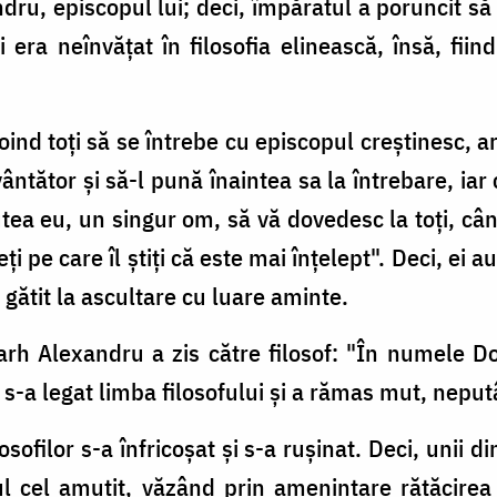
dru, episcopul lui; deci, împăratul a poruncit să
era neînvăţat în filosofia elinească, însă, fii
oind toţi să se întrebe cu episcopul creştinesc, a
ântător şi să-l pună înaintea sa la întrebare, iar c
utea eu, un singur om, să vă dovedesc la toţi, când 
eţi pe care îl ştiţi că este mai înţelept". Deci, ei 
u gătit la ascultare cu luare aminte.
arh Alexandru a zis către filosof: "În numele D
i s-a legat limba filosofului şi a rămas mut, neput
filor s-a înfricoşat şi s-a ruşinat. Deci, unii din 
ul cel amuţit, văzând prin ameninţare rătăcirea