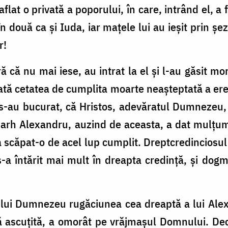
flat o privată a poporului, în care, intrând el, a 
n două ca şi Iuda, iar maţele lui au ieşit prin şezu
r!
 că nu mai iese, au intrat la el şi l-au găsit mo
oată cetatea de cumplita moarte neaşteptată a ereti
i s-au bucurat, că Hristos, adevăratul Dumnezeu, 
triarh Alexandru, auzind de aceasta, a dat mulţ
i a scăpat-o de acel lup cumplit. Dreptcredinciosu
-a întărit mai mult în dreapta credinţă, şi dog
a lui Dumnezeu rugăciunea cea dreaptă a lui Ale
ă ascuţită, a omorât pe vrăjmaşul Domnului. Deci