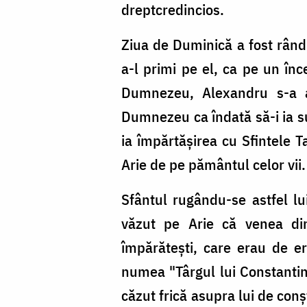
dreptcredincios.
Ziua de Duminică a fost rându
a-l primi pe el, ca pe un în
Dumnezeu, Alexandru s-a ar
Dumnezeu ca îndată să-i ia su
ia împărtăşirea cu Sfintele 
Arie de pe pământul celor vii.
Sfântul rugându-se astfel lu
văzut pe Arie că venea din
împărăteşti, care erau de e
numea "Târgul lui Constanti
căzut frică asupra lui de conşt