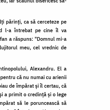
eu, iar scaunul bisericesc să-
ţi părinţi, ca să cerceteze pe
d l-a întrebat pe cine îl va
ofan a răspuns: "Domnul mi-a
ujitorul meu, cel vrednic de
tinopolului, Alexandru. El a
; pentru că nu numai cu arienii
piau de împărat şi îl certau, că
i a primit o credinţă şi o lege
e împărat să le poruncească să