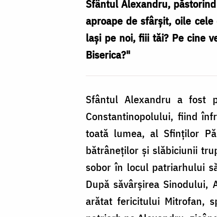
Ioan,
Sfântul Alexandru, păstorind B
Patriarhul
aproape de sfârşit, oile cele
Constantinopolului
laşi pe noi, fiii tăi? Pe cin
/
Biserica?"
Foto:
doxologia.ro
Sfântul Alexandru a fost p
Constantinopolului, fiind în
toată lumea, al Sfinţilor P
bătrâneţilor şi slăbiciunii tr
sobor în locul patriarhului s
După săvârşirea Sinodului, 
arătat fericitului Mitrofan,