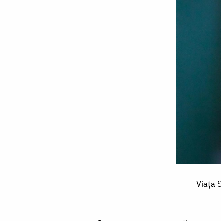
Viaţa
Viaţa S
Sfântului
Ierarh