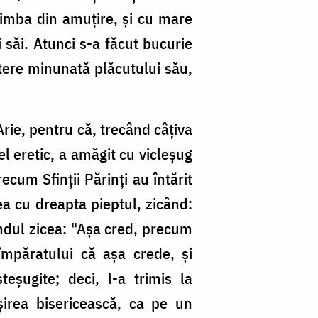
 limba din amuţire, şi cu mare
i săi. Atunci s-a făcut bucurie
utere minunată plăcutului său,
rie, pentru că, trecând câţiva
el eretic, a amăgit cu vicleşug
cum Sfinţii Părinţi au întărit
vea cu dreapta pieptul, zicând:
ândul zicea: "Aşa cred, precum
mpăratului că aşa crede, şi
eşugite; deci, l-a trimis la
şirea bisericească, ca pe un