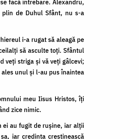
 se facă întrebare. Alexandru,
nd plin de Duhul Sfânt, nu s-a
rhiereul i-a rugat să aleagă pe
eilalţi să asculte toţi. Sfântul
veţi striga şi vă veţi gâlcevi;
au ales unul şi l-au pus înaintea
omnului meu Iisus Hristos, îţi
ând zice nimic.
ei au fugit de ruşine, iar alţii
 sa, iar credinţa creştinească