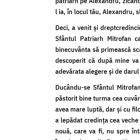
patriarh pe Alexandru, zicând
l ia, în locul tău, Alexandru, s
Deci, a venit şi dreptcredinc
Sfântul Patriarh Mitrofan c
binecuvânta să primească sc
descoperit că după mine va 
adevărata alegere şi de darul
Ducându-se Sfântul Mitrofan
păstorit bine turma cea cuvânt
avea mare luptă, dar şi cu filo
a lepădat credinţa cea veche p
nouă, care va fi, nu spre înt