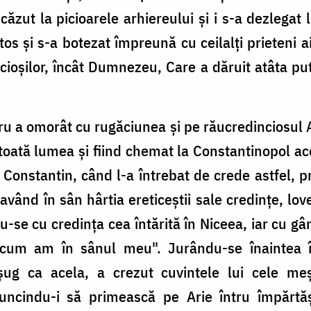
 căzut la picioarele arhiereului şi i s-a dezlegat
tos şi s-a botezat împreună cu ceilalţi prieteni a
ncioşilor, încât Dumnezeu, Care a dăruit atâta p
 a omorât cu rugăciunea şi pe răucredinciosul A
 toată lumea şi fiind chemat la Constantinopol ac
Constantin, când l-a întrebat de crede astfel, pre
 având în sân hârtia ereticeştii sale credinţe, lo
u-se cu credinţa cea întărită în Niceea, iar cu g
um am în sânul meu". Jurându-se înaintea î
şug ca acela, a crezut cuvintele lui cele meşt
runcindu-i să primească pe Arie întru împărtă