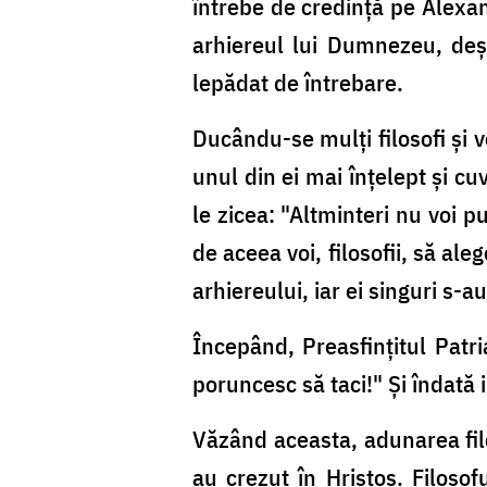
întrebe de credinţă pe Alexan
arhiereul lui Dumnezeu, deşi 
lepădat de întrebare.
Ducându-se mulţi filosofi şi v
unul din ei mai înţelept şi cuv
le zicea: "Altminteri nu voi p
de aceea voi, filosofii, să aleg
arhiereului, iar ei singuri s-a
Începând, Preasfinţitul Patri
poruncesc să taci!" Şi îndată 
Văzând aceasta, adunarea filoso
au crezut în Hristos. Filosof