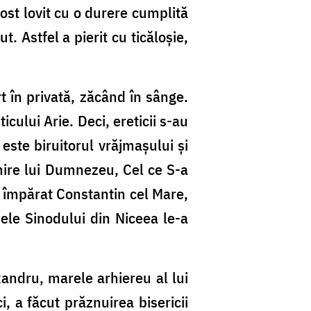
fost lovit cu o durere cumplită
t. Astfel a pierit cu ticăloşie,
rt în privată, zăcând în sânge.
cului Arie. Deci, ereticii s-au
este biruitorul vrăjmaşului şi
umire lui Dumnezeu, Cel ce S-a
l împărat Constantin cel Mare,
mele Sinodului din Niceea le-a
xandru, marele arhiereu al lui
, a făcut prăznuirea bisericii