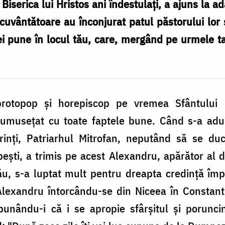
iserica lui Hristos ani îndestulaţi, a ajuns la ad
 cuvântătoare au înconjurat patul păstorului lor ş
e vei pune în locul tău, care, mergând pe urmele t
rotopop şi horepiscop pe vremea Sfântului Mi
frumuseţat cu toate faptele bune. Când s-a adu
ărinţi, Patriarhul Mitrofan, neputând să se duc
upeşti, a trimis pe acest Alexandru, apărător al 
ău, s-a luptat mult pentru dreapta credinţă împ
Alexandru întorcându-se din Niceea în Constant
 spunându-i că i se apropie sfârşitul şi porunc