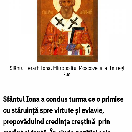
Sfântul
Sfântul Ierarh Iona, Mitropolitul Moscovei și al Întregii
Rusii
Ierarh
Iona,
Mitropolitul
Sfântul Iona a condus turma ce o primise
Moscovei
cu stăruință spre virtute și evlavie,
și
propovăduind credința creștină prin
al