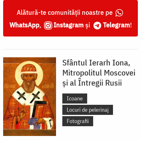
Alătură-te comunității noastre pe
WhatsApp
,
Instagram
și
Telegram
!
Sfântul Ierarh Iona,
Mitropolitul Moscovei
și al Întregii Rusii
Icoane
Locuri de pelerinaj
Fotografii