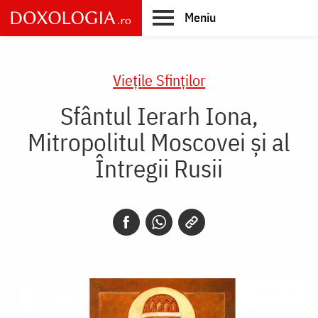
Skip
Meniu
to
main
Main
content
navigation
Vieţile Sfinţilor
Sfântul Ierarh Iona,
Mitropolitul Moscovei și al
Întregii Rusii