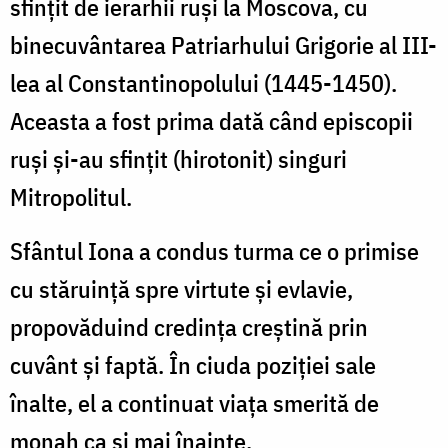
sfințit de ierarhii ruși la Moscova, cu
binecuvântarea Patriarhului Grigorie al III-
lea al Constantinopolului (1445-1450).
Aceasta a fost prima dată când episcopii
ruși și-au sfințit (hirotonit) singuri
Mitropolitul.
Sfântul Iona a condus turma ce o primise
cu stăruință spre virtute și evlavie,
propovăduind credința creștină prin
cuvânt și faptă. În ciuda poziției sale
înalte, el a continuat viața smerită de
monah ca și mai înainte.