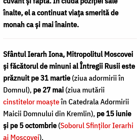
cuvânt și faptă. În ciuda poziției sale
Întregii
înalte, el a continuat viața smerită de
Rusii
monah ca și mai înainte.
Sfântul Ierarh Iona, Mitropolitul Moscovei
și făcătorul de minuni al Întregii Rusii este
prăznuit pe 31 martie
(ziua adormirii în
Domnul),
pe 27 mai
(ziua mutării
cinstitelor moaște
în Catedrala Adormirii
Maicii Domnului din Kremlin),
pe 15 iunie
și pe 5 octombrie
(
Soborul Sfinților Ierarhi
ai Moscovei
).