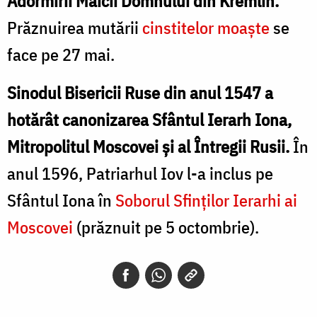
Adormirii Maicii Domnului din Kremlin.
Prăznuirea mutării
cinstitelor moaște
se
face pe 27 mai.
Sinodul Bisericii Ruse din anul 1547 a
hotărât canonizarea Sfântul Ierarh Iona,
Mitropolitul Moscovei și al Întregii Rusii.
În
anul 1596, Patriarhul Iov l-a inclus pe
Sfântul Iona în
Soborul Sfinților Ierarhi ai
Moscovei
(prăznuit pe 5 octombrie).