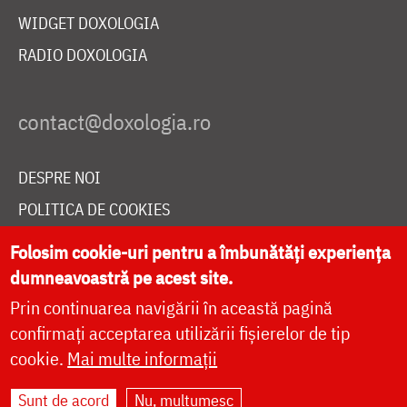
WIDGET DOXOLOGIA
RADIO DOXOLOGIA
DESPRE NOI
POLITICA DE COOKIES
DONEAZĂ ONLINE PENTRU CATEDRALA NAȚIONALĂ
Folosim cookie-uri pentru a îmbunătăți experiența
dumneavoastră pe acest site.
Prin continuarea navigării în această pagină
LIVE
confirmați acceptarea utilizării fișierelor de tip
cookie.
Mai multe informații
Site dezvoltat de
DOXOLOGIA MEDIA
,
Sunt de acord
Nu, mulțumesc