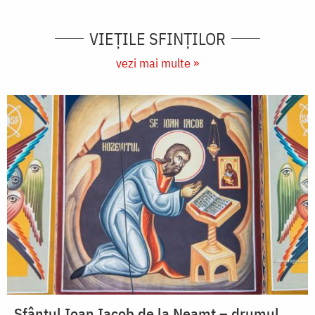
VIEŢILE SFINŢILOR
vezi mai multe »
Sfântul Ioan Iacob de la Neamț – drumul