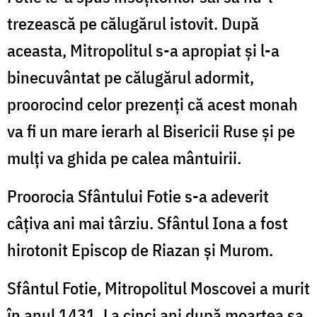
trezească pe călugărul istovit. După
aceasta, Mitropolitul s-a apropiat și l-a
binecuvântat pe călugărul adormit,
proorocind celor prezenți că acest monah
va fi un mare ierarh al Bisericii Ruse și pe
mulți va ghida pe calea mântuirii.
Proorocia Sfântului Fotie s-a adeverit
câțiva ani mai târziu. Sfântul Iona a fost
hirotonit Episcop de Riazan și Murom.
Sfântul Fotie, Mitropolitul Moscovei a murit
în anul 1431. La cinci ani după moartea sa,