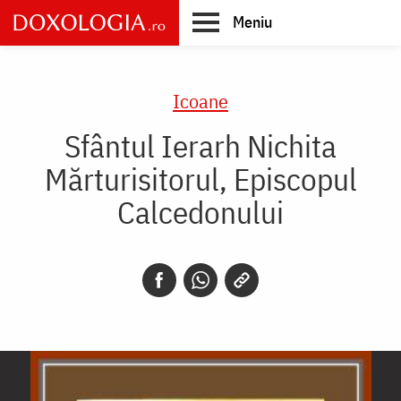
Skip
Meniu
to
main
Main
content
navigation
Icoane
Sfântul Ierarh Nichita
Mărturisitorul, Episcopul
Calcedonului