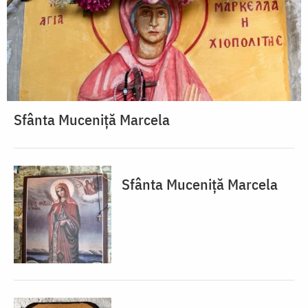
Sfânta Muceniță Marcela
Sfânta Muceniță Marcela