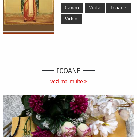
Canon
Viață
Icoane
Video
ICOANE
vezi mai multe »