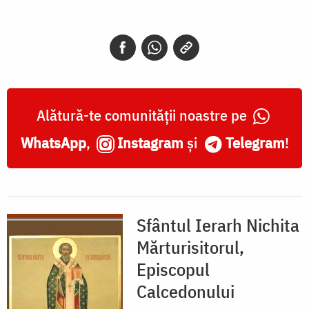
Nichita
Mărturisitorul,
Episcopul
Calcedonului
Alătură-te comunității noastre pe
WhatsApp
,
Instagram
și
Telegram
!
Sfântul Ierarh Nichita
Mărturisitorul,
Episcopul
Calcedonului