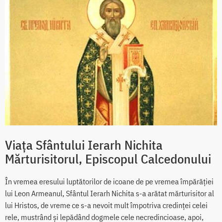
Viața Sfântului Ierarh Nichita
Mărturisitorul, Episcopul Calcedonului
În vremea eresului luptătorilor de icoane de pe vremea împărăției
lui Leon Armeanul, Sfântul Ierarh Nichita s-a arătat mărturisitor al
lui Hristos, de vreme ce s-a nevoit mult împotriva credinței celei
rele, mustrând și lepădând dogmele cele necredincioase, apoi,