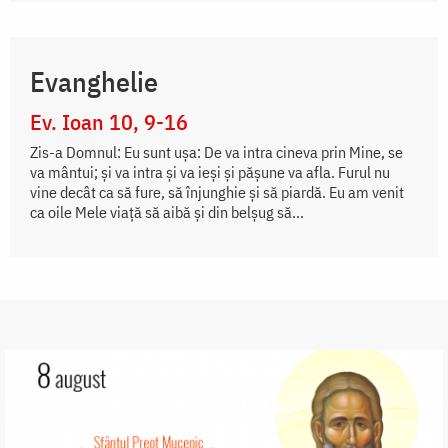
Evanghelie
Ev. Ioan 10, 9-16
Zis-a Domnul: Eu sunt uşa: De va intra cineva prin Mine, se
va mântui; şi va intra şi va ieşi şi păşune va afla. Furul nu
vine decât ca să fure, să înjunghie şi să piardă. Eu am venit
ca oile Mele viaţă să aibă şi din belşug să...