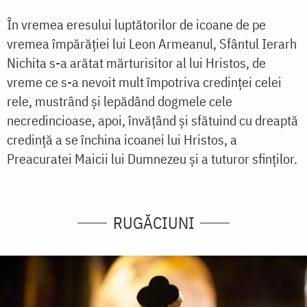
În vremea eresului luptătorilor de icoane de pe
vremea împărăției lui Leon Armeanul, Sfântul Ierarh
Nichita s-a arătat mărturisitor al lui Hristos, de
vreme ce s-a nevoit mult împotriva credinței celei
rele, mustrând și lepădând dogmele cele
necredincioase, apoi, învățând și sfătuind cu dreaptă
credință a se închina icoanei lui Hristos, a
Preacuratei Maicii lui Dumnezeu și a tuturor sfinților.
RUGĂCIUNI