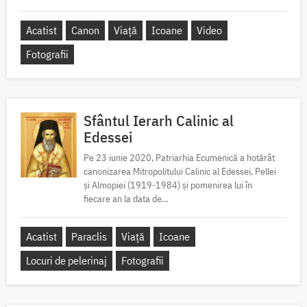
Acatist
Canon
Viață
Icoane
Video
Fotografii
Sfântul Ierarh Calinic al
Edessei
Pe 23 iunie 2020, Patriarhia Ecumenică a hotărât
canonizarea Mitropolitului Calinic al Edessei, Pellei
și Almopiei (1919-1984) și pomenirea lui în
fiecare an la data de...
Acatist
Paraclis
Viață
Icoane
Locuri de pelerinaj
Fotografii