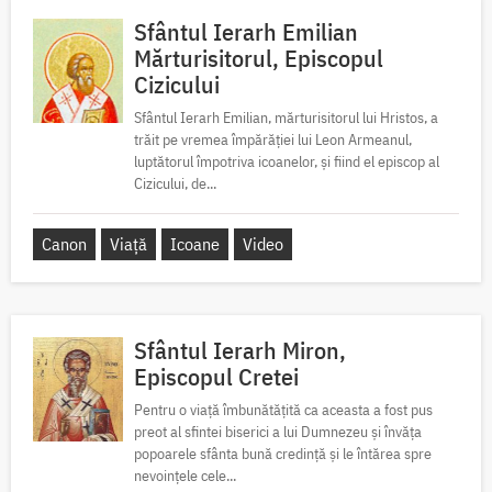
Sfântul Ierarh Emilian
Mărturisitorul, Episcopul
Cizicului
Sfântul Ierarh Emilian, mărturisitorul lui Hristos, a
trăit pe vremea împărăției lui Leon Armeanul,
luptătorul împotriva icoanelor, și fiind el episcop al
Cizicului, de...
Canon
Viață
Icoane
Video
Sfântul Ierarh Miron,
Episcopul Cretei
Pentru o viață îmbunătățită ca aceasta a fost pus
preot al sfintei biserici a lui Dumnezeu și învăța
popoarele sfânta bună credință și le întărea spre
nevoințele cele...