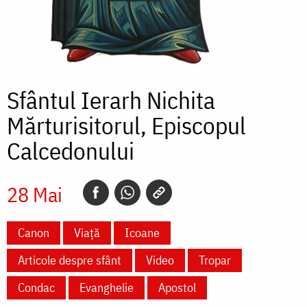
Sfântul Ierarh Nichita
Mărturisitorul, Episcopul
Calcedonului
28 Mai
Canon
Viață
Icoane
Articole despre sfânt
Video
Tropar
Condac
Evanghelie
Apostol