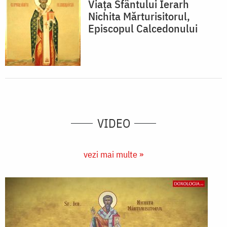
Viața Sfântului Ierarh
Nichita Mărturisitorul,
Episcopul Calcedonului
VIDEO
vezi mai multe »