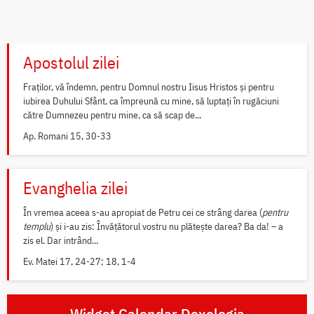
Apostolul zilei
Fraților, vă îndemn, pentru Domnul nostru Iisus Hristos și pentru
iubirea Duhului Sfânt, ca împreună cu mine, să luptați în rugăciuni
către Dumnezeu pentru mine, ca să scap de...
Ap. Romani 15, 30-33
Evanghelia zilei
În vremea aceea s-au apropiat de Petru cei ce strâng darea (
pentru
templu
) și i-au zis: Învățătorul vostru nu plătește darea? Ba da! – a
zis el. Dar intrând...
Ev. Matei 17, 24-27; 18, 1-4
Widget Calendar Doxologia