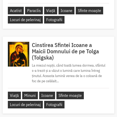
Acatist
Paraclis
Viață
Icoane
Sfinte moaște
Locuri de pelerinaj
Fotografii
Cinstirea Sfintei Icoane a
Maicii Domnului de pe Tolga
(Tolgska)
La miezul nopții, când toată lumea dormea, sfântul
s-a trezit și a văzut o lumină care lumina întreg
ținutul. Aceasta lumină venea de la o coloană de
foc de pe celălalt...
Viață
Minuni
Icoane
Sfinte moaște
Locuri de pelerinaj
Fotografii