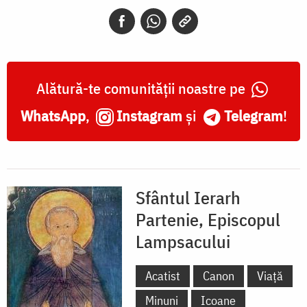
Episcopul
Lampsacului
Alătură-te comunității noastre pe
WhatsApp
,
Instagram
și
Telegram
!
Sfântul Ierarh
Partenie, Episcopul
Lampsacului
Acatist
Canon
Viață
Minuni
Icoane