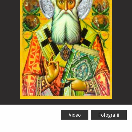
Sfântul
Ierarh
Video
Fotografii
Partenie,