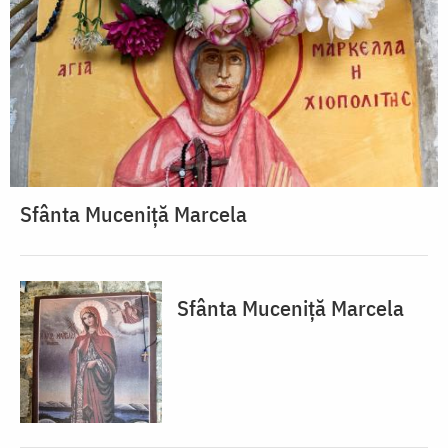
Sfânta Muceniță Marcela
Sfânta Muceniță Marcela