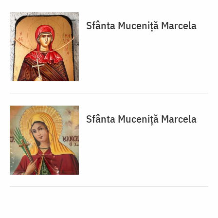
Sfânta Muceniță Marcela
Sfânta Muceniță Marcela