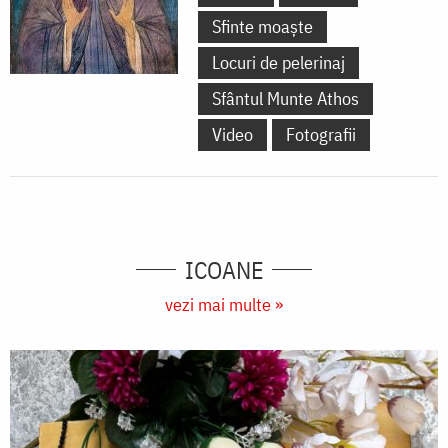
Sfinte moaște
Locuri de pelerinaj
Sfântul Munte Athos
Video
Fotografii
ICOANE
vezi mai multe »