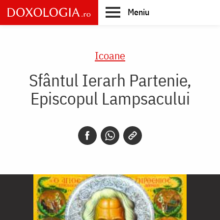
Skip
Meniu
to
main
Main
content
navigation
Icoane
Sfântul Ierarh Partenie,
Episcopul Lampsacului