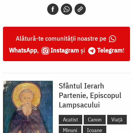
Episcopul
Lampsacului
Alătură-te comunității noastre pe
WhatsApp
,
Instagram
și
Telegram
!
Sfântul Ierarh
Partenie, Episcopul
Lampsacului
Acatist
Canon
Viață
Minuni
Icoane