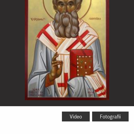
Sfântul
Ierarh
Video
Fotografii
Partenie,