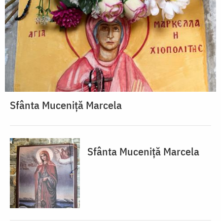
Sfânta Muceniță Marcela
Sfânta Muceniță Marcela