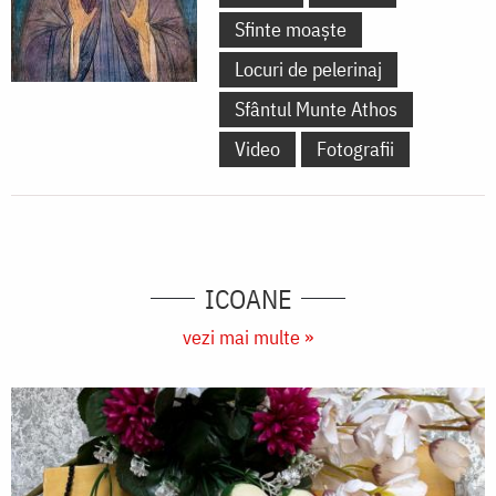
Sfinte moaște
Locuri de pelerinaj
Sfântul Munte Athos
Video
Fotografii
ICOANE
vezi mai multe »