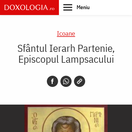
Skip
Meniu
to
main
Main
content
navigation
Icoane
Sfântul Ierarh Partenie,
Episcopul Lampsacului