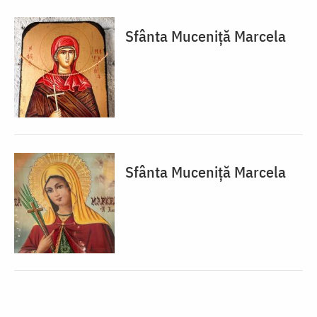
Sfânta Muceniță Marcela
Sfânta Muceniță Marcela