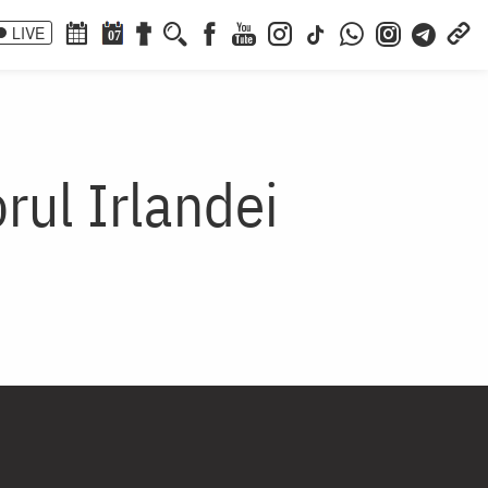
LIVE
07
rul Irlandei