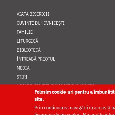
VIAȚA BISERICII
CUVINTE DUHOVNICEȘTI
FAMILIE
LITURGICĂ
BIBLIOTECĂ
ÎNTREABĂ PREOTUL
MEDIA
ȘTIRI
HRAMUL SFINTEI CUVIOASE PARASCHEVA
Folosim cookie-uri pentru a îmbunăt
site.
Prin continuarea navigării în această p
fișierelor de tip cookie.
Mai multe infor