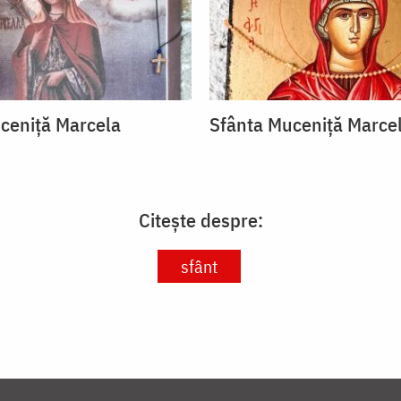
ceniță Marcela
Sfânta Muceniță Marce
Citește despre:
sfânt