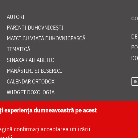
AUTORI
PĂRINȚI DUHOVNICEȘTI
DE
MAICI CU VIAȚĂ DUHOVNICEASCĂ
PO
TEMATICĂ
DO
SINAXAR ALFABETIC
MĂNĂSTIRI ȘI BISERICI
CALENDAR ORTODOX
WIDGET DOXOLOGIA
RADIO DOXOLOGIA
ăți experiența dumneavoastră pe acest
agină confirmați acceptarea utilizării
mații