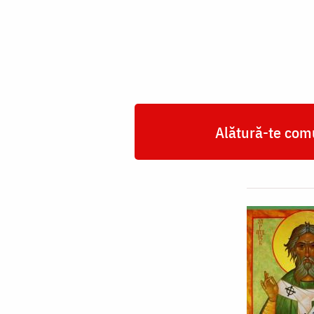
Patrick,
Luminătorul
Irlandei
Alătură-te comu