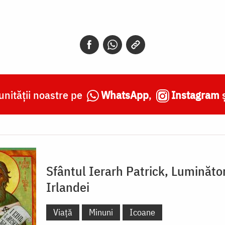
nității noastre pe
WhatsApp
,
Instagram
Sfântul Ierarh Patrick, Luminăto
Irlandei
Viață
Minuni
Icoane