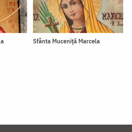
la
Sfânta Muceniță Marcela