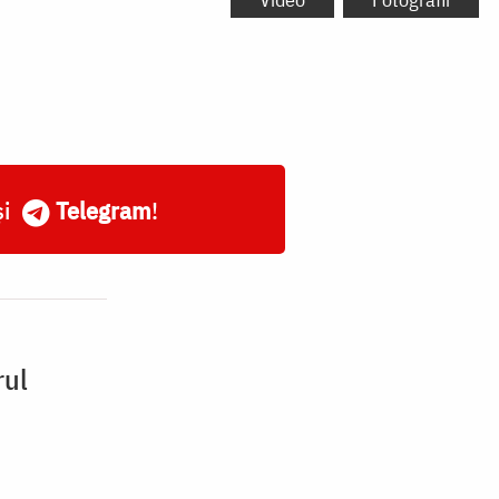
și
Telegram
!
rul