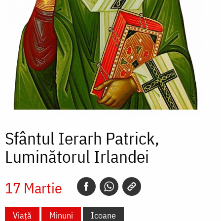
Sfântul Ierarh Patrick,
Luminătorul Irlandei
17 Martie
Viață
Minuni
Icoane