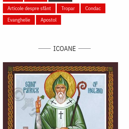
Articole despre sfânt
Tropar
Condac
Evanghelie
Apostol
ICOANE