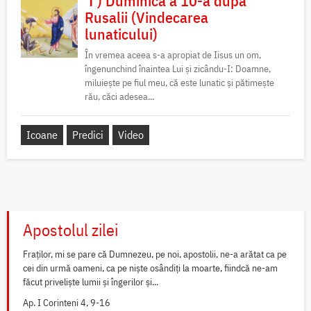
✝) Duminica a 10-a după
Rusalii (Vindecarea
lunaticului)
În vremea aceea s-a apropiat de Iisus un om,
îngenunchind înaintea Lui și zicându-I: Doamne,
miluiește pe fiul meu, că este lunatic și pătimește
rău, căci adesea...
Icoane
Predici
Video
Apostolul zilei
Fraților, mi se pare că Dumnezeu, pe noi, apostolii, ne-a arătat ca pe
cei din urmă oameni, ca pe niște osândiți la moarte, fiindcă ne-am
făcut priveliște lumii și îngerilor și...
Ap. I Corinteni 4, 9-16