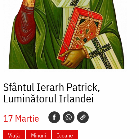
Sfântul Ierarh Patrick,
Luminătorul Irlandei
17 Martie
Viață
Minuni
Icoane