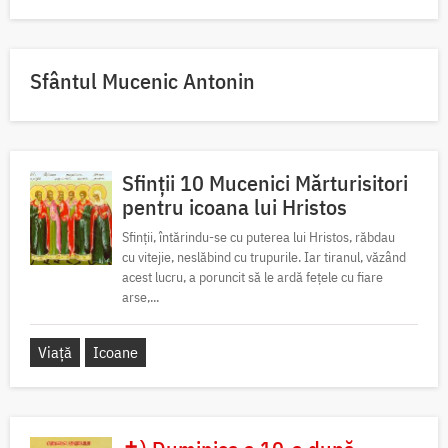
Sfântul Mucenic Antonin
Sfinții 10 Mucenici Mărturisitori
pentru icoana lui Hristos
Sfinții, întărindu-se cu puterea lui Hristos, răbdau
cu vitejie, neslăbind cu trupurile. Iar tiranul, văzând
acest lucru, a poruncit să le ardă fețele cu fiare
arse,...
Viață
Icoane