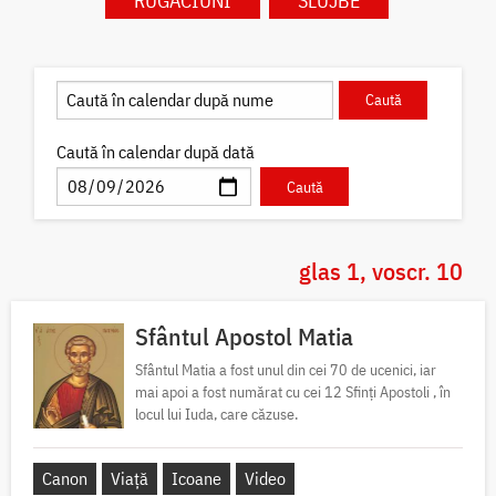
RUGĂCIUNI
SLUJBE
Caută în calendar după dată
glas 1, voscr. 10
Sfântul Apostol Matia
Sfântul Matia a fost unul din cei 70 de ucenici, iar
mai apoi a fost numărat cu cei 12 Sfinți Apostoli , în
locul lui Iuda, care căzuse.
Canon
Viață
Icoane
Video