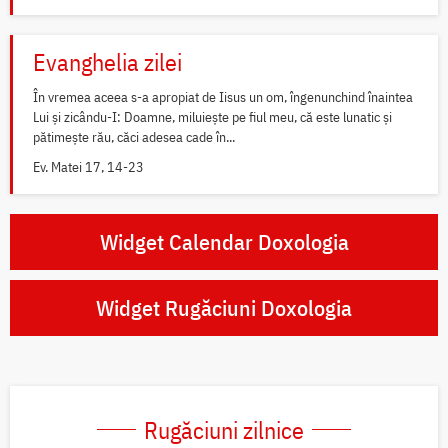
Evanghelia zilei
În vremea aceea s-a apropiat de Iisus un om, îngenunchind înaintea
Lui și zicându-I: Doamne, miluiește pe fiul meu, că este lunatic și
pătimește rău, căci adesea cade în...
Ev. Matei 17, 14-23
Widget Calendar Doxologia
Widget Rugăciuni Doxologia
Rugăciuni zilnice