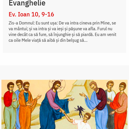
Evanghelie
Ev. Ioan 10, 9-16
Zis-a Domnul: Eu sunt uşa: De va intra cineva prin Mine, se
va mântui; şi va intra şi va ieşi şi păşune va afla. Furul nu
vine decât ca să fure, să înjunghie şi să piardă. Eu am venit
ca oile Mele viaţă să aibă şi din belşug să...