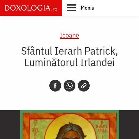
Skip
Meniu
to
main
Main
content
navigation
Icoane
Sfântul Ierarh Patrick,
Luminătorul Irlandei