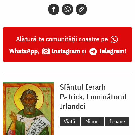
Luminătorul
Irlandei
Alătură-te comunității noastre pe
WhatsApp
,
Instagram
și
Telegram
!
Sfântul Ierarh
Patrick, Luminătorul
Irlandei
Viață
Minuni
Icoane