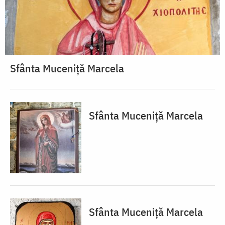
Sfânta Muceniță Marcela
Sfânta Muceniță Marcela
Sfânta Muceniță Marcela