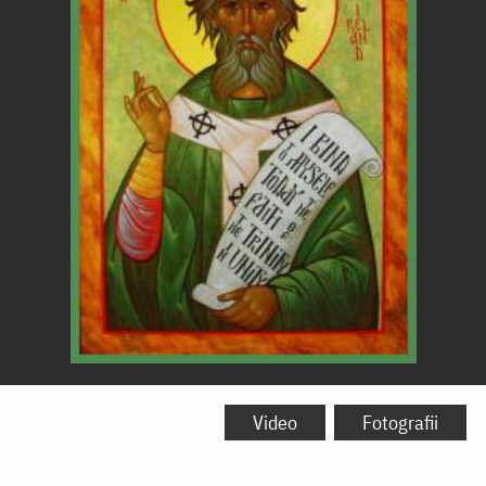
Sfântul
Ierarh
Video
Fotografii
Patrick,