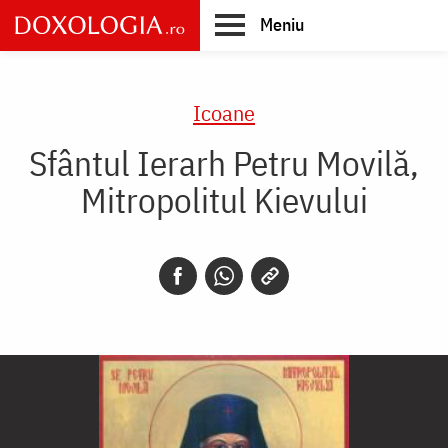
Skip
Meniu
to
main
Main
content
navigation
Icoane
Sfântul Ierarh Petru Movilă,
Mitropolitul Kievului