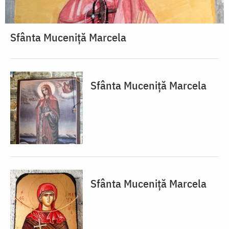
Sfânta Muceniță Marcela
Sfânta Muceniță Marcela
Sfânta Muceniță Marcela