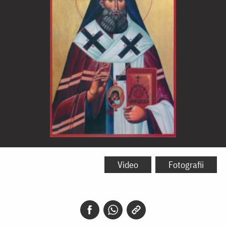
Sfântul
Ierarh
Video
Fotografii
Petru
Movilă,
Mitropolitul