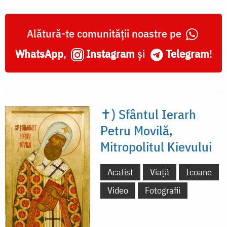
Kievului
Alătură-te comunității noastre pe
WhatsApp
,
Instagram
și
Telegram
!
✝) Sfântul Ierarh
Petru Movilă,
Mitropolitul Kievului
Acatist
Viață
Icoane
Video
Fotografii