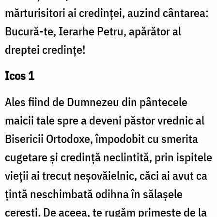
mărturisitori ai credinței, auzind cântarea:
Bucură-te, Ierarhe Petru, apărător al
dreptei credințe!
Icos 1
Ales fiind de Dumnezeu din pântecele
maicii tale spre a deveni păstor vrednic al
Bisericii Ortodoxe, împodobit cu smerita
cugetare și credință neclintită, prin ispitele
vieții ai trecut neșovăielnic, căci ai avut ca
țintă neschimbată odihna în sălașele
cerești. De aceea, te rugăm primește de la