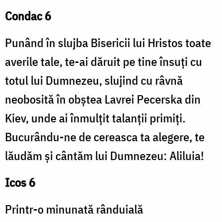
Condac 6
Punând în slujba Bisericii lui Hristos toate
averile tale, te-ai dăruit pe tine însuți cu
totul lui Dumnezeu, slujind cu râvnă
neobosită în obștea Lavrei Pecerska din
Kiev, unde ai înmulțit talanții primiți.
Bucurându-ne de cereasca ta alegere, te
lăudăm și cântăm lui Dumnezeu: Aliluia!
Icos 6
Printr-o minunată rânduială