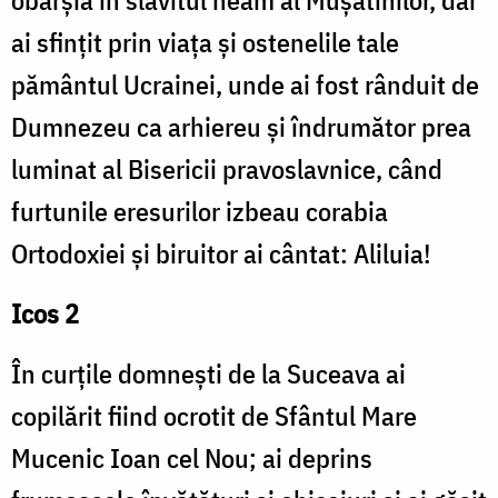
obârșia în slăvitul neam al Mușatinilor, dar
ai sfințit prin viața și ostenelile tale
pământul Ucrainei, unde ai fost rânduit de
Dumnezeu ca arhiereu și îndrumător prea
luminat al Bisericii pravoslavnice, când
furtunile eresurilor izbeau corabia
Ortodoxiei și biruitor ai cântat: Aliluia!
Icos 2
În curțile domnești de la Suceava ai
copilărit fiind ocrotit de Sfântul Mare
Mucenic Ioan cel Nou; ai deprins