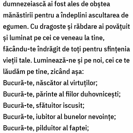
dumnezeiască ai fost ales de obștea
mănăstirii pentru a îndeplini ascultarea de
egumen. Cu dragoste și răbdare ai povățuit
și luminat pe cei ce veneau la tine,
făcându-te îndrăgit de toți pentru sfințenia
vieții tale. Luminează-ne și pe noi, cei ce te
lăudăm pe tine, zicând așa:
Bucură-te, născător al virtuților;
Bucură-te, părinte al fiilor duhovnicești;
Bucură-te, sfătuitor iscusit;
Bucură-te, iubitor al bunelor nevoințe;
Bucură-te, pilduitor al faptei;