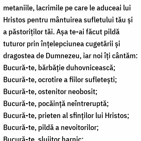
metaniile, lacrimile pe care le aduceai lui
Hristos pentru mântuirea sufletului tău și
a păstoriților tăi. Așa te-ai făcut pildă
tuturor prin înțelepciunea cugetării și
dragostea de Dumnezeu, iar noi îți cântăm:
Bucură-te, bărbăție duhovnicească;
Bucură-te, ocrotire a fiilor sufletești;
Bucură-te, ostenitor neobosit;
Bucură-te, pocăință neîntreruptă;
Bucură-te, prieten al sfinților lui Hristos;
Bucură-te, pildă a nevoitorilor;
Bucură-te, slujitor harnic;