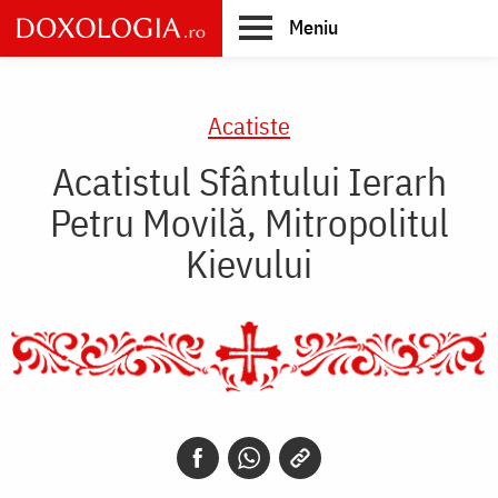
Skip
Meniu
to
main
Main
content
navigation
Acatiste
Acatistul Sfântului Ierarh
Petru Movilă, Mitropolitul
Kievului