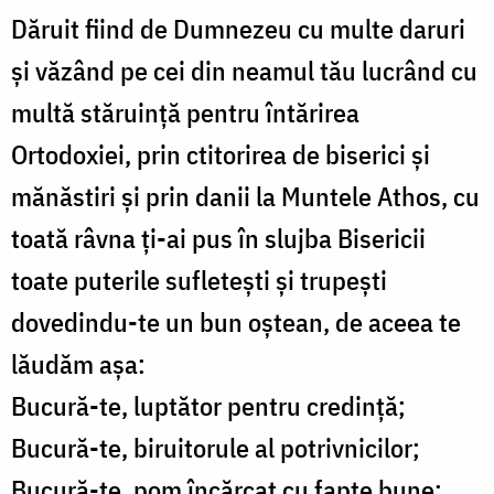
Dăruit fiind de Dumnezeu cu multe daruri
și văzând pe cei din neamul tău lucrând cu
multă stăruință pentru întărirea
Ortodoxiei, prin ctitorirea de biserici și
mănăstiri și prin danii la Muntele Athos, cu
toată râvna ți-ai pus în slujba Bisericii
toate puterile sufletești și trupești
dovedindu-te un bun oștean, de aceea te
lăudăm așa:
Bucură-te, luptător pentru credință;
Bucură-te, biruitorule al potrivnicilor;
Bucură-te, pom încărcat cu fapte bune;