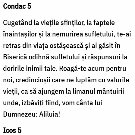
Condac 5
Cugetând la viețile sfinților, la faptele
înaintașilor și la nemurirea sufletului, te-ai
retras din viața ostășească și ai găsit în
Biserică odihnă sufletului și răspunsuri la
doririle inimii tale. Roagă-te acum pentru
noi, credincioșii care ne luptăm cu valurile
vieții, ca să ajungem la limanul mântuirii
unde, izbăviți fiind, vom cânta lui
Dumnezeu: Aliluia!
Icos 5