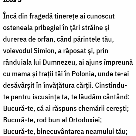
Încă din fragedă tinerețe ai cunoscut
osteneala pribegiei în țări străine și
durerea de orfan, când părintele tău,
voievodul Simion, a răposat și, prin
rânduiala lui Dumnezeu, ai ajuns împreună
cu mama și frații tăi în Polonia, unde te-ai
desăvârșit în învățătura cărții. Cinstindu-
te pentru iscusința ta, te lăudăm cântând:
Bucură-te, că ai răspuns chemării cerești;
Bucură-te, rod bun al Ortodoxiei;
Bucură-te, binecuvântarea neamului tău;