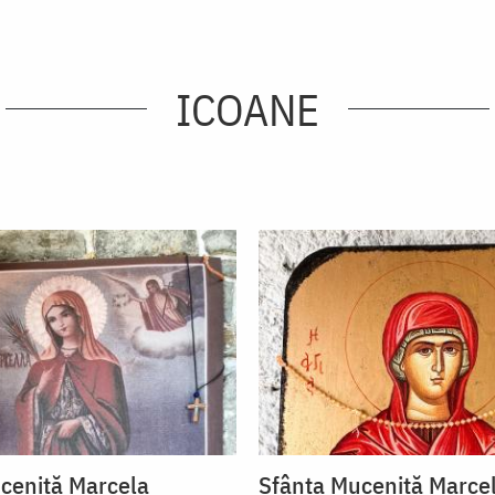
ICOANE
ceniță Marcela
Sfânta Muceniță Marce