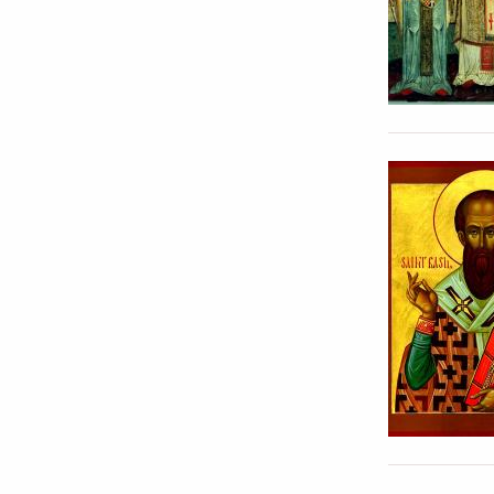
cel
Mare”,
din
Iasi