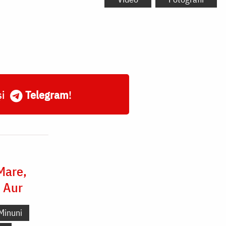
și
Telegram
!
 Mare,
e Aur
Minuni