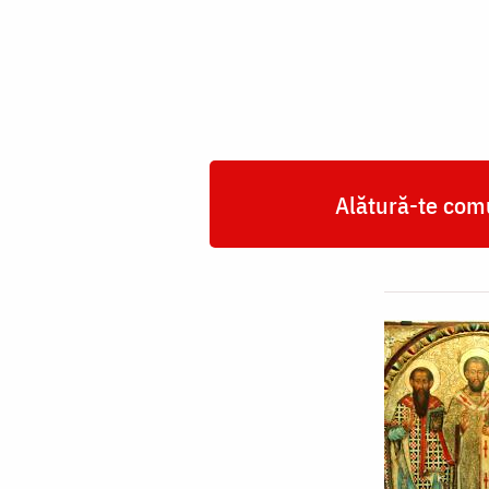
Vasile
cel
Mare
-
fresca
din
Alătură-te comu
Capela
Seminarului
Teologic
Liceal
Ortodox
„Sfantul
Vasile