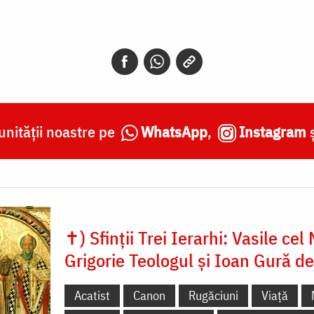
nității noastre pe
WhatsApp
,
Instagram
✝) Sfinții Trei Ierarhi: Vasile cel
Grigorie Teologul și Ioan Gură d
Acatist
Canon
Rugăciuni
Viață