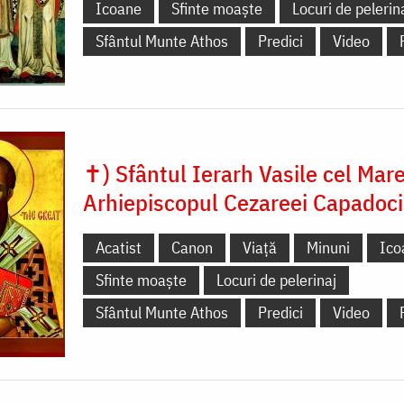
Icoane
Sfinte moaște
Locuri de pelerin
Sfântul Munte Athos
Predici
Video
✝) Sfântul Ierarh Vasile cel Mare
Arhiepiscopul Cezareei Capadoci
Acatist
Canon
Viață
Minuni
Ico
Sfinte moaște
Locuri de pelerinaj
Sfântul Munte Athos
Predici
Video