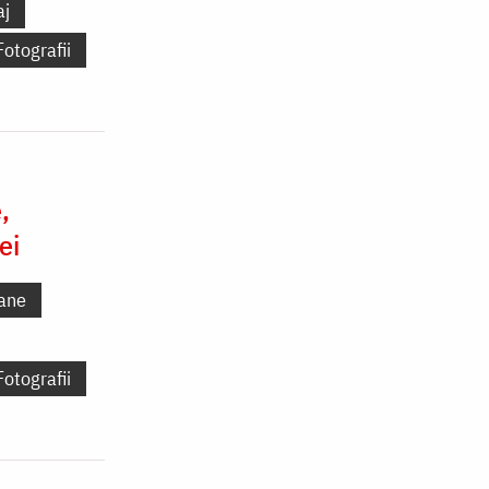
aj
Fotografii
,
ei
ane
Fotografii