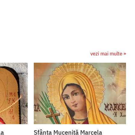
vezi mai multe »
la
Sfânta Muceniță Marcela