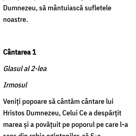
Dumnezeu, să mântuiască sufletele
noastre.
Cântarea 1
Glasul al 2-lea
Irmosul
Veniţi popoare să cântăm cântare lui
Hristos Dumnezeu, Celui Ce a despărţit
marea şi a povăţuit pe poporul pe care l-a
scos din robia egiptenilor, că S-a