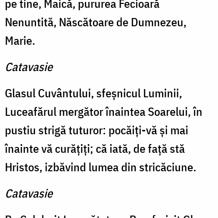
pe tine, Maică, pururea Fecioară
Nenuntită, Născătoare de Dumnezeu,
Marie.
Catavasie
Glasul Cuvântului, sfeşnicul Luminii,
Luceafărul mergător înaintea Soarelui, în
pustiu strigă tuturor: pocăiţi-vă şi mai
înainte vă curăţiţi; că iată, de faţă stă
Hristos, izbăvind lumea din stricăciune.
Catavasie