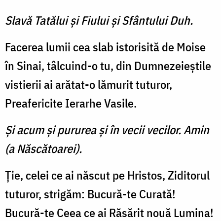
Slavă Tatălui şi Fiului şi Sfântului Duh.
Facerea lumii cea slab istorisită de Moise
în Sinai, tâlcuind-o tu, din Dumnezeieştile
vistierii ai arătat-o lămurit tuturor,
Preafericite Ierarhe Vasile.
Şi acum şi pururea şi în vecii vecilor. Amin
(a Născătoarei).
Ţie, celei ce ai născut pe Hristos, Ziditorul
tuturor, strigăm: Bucură-te Curată!
Bucură-te Ceea ce ai Răsărit nouă Lumina!