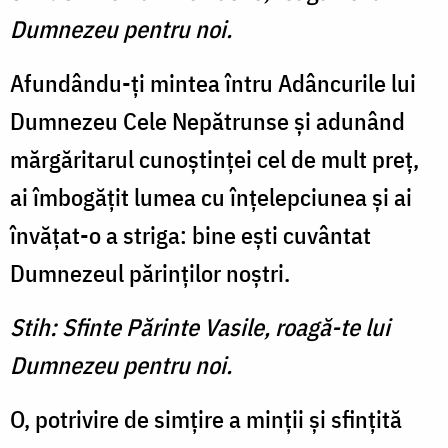
Dumnezeu pentru noi.
Afundându-ţi mintea întru Adâncurile lui
Dumnezeu Cele Nepătrunse şi adunând
mărgăritarul cunoştinţei cel de mult preţ,
ai îmbogăţit lumea cu înţelepciunea şi ai
învăţat-o a striga: bine eşti cuvântat
Dumnezeul părinţilor noştri.
Stih: Sfinte Părinte Vasile, roagă-te lui
Dumnezeu pentru noi.
O, potrivire de simţire a minţii şi sfinţită