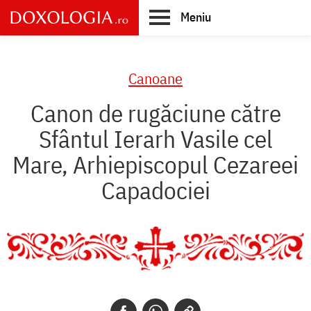
Skip
Meniu
to
main
Main
content
navigation
Canoane
Canon de rugăciune către
Sfântul Ierarh Vasile cel
Mare, Arhiepiscopul Cezareei
Capadociei