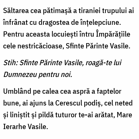
Săltarea cea pătimaşă a tiraniei trupului ai
înfrânat cu dragostea de înţelepciune.
Pentru aceasta locuieşti întru Împărăţiile
cele nestricăcioase, Sfinte Părinte Vasile.
Stih: Sfinte Părinte Vasile, roagă-te lui
Dumnezeu pentru noi.
Umblând pe calea cea aspră a faptelor
bune, ai ajuns la Cerescul podiş, cel neted
şi liniştit şi pildă tuturor te-ai arătat, Mare
Ierarhe Vasile.