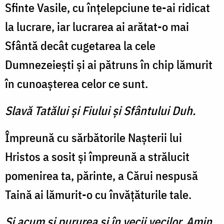
Sfinte Vasile, cu înţelepciune te-ai ridicat
la lucrare, iar lucrarea ai arătat-o mai
Sfântă decât cugetarea la cele
Dumnezeieşti şi ai pătruns în chip lămurit
în cunoaşterea celor ce sunt.
Slavă Tatălui şi Fiului şi Sfântului Duh.
Împreună cu sărbătorile Naşterii lui
Hristos a sosit şi împreună a strălucit
pomenirea ta, părinte, a Cărui nespusă
Taină ai lămurit-o cu învăţăturile tale.
Şi acum şi pururea şi în vecii vecilor. Amin