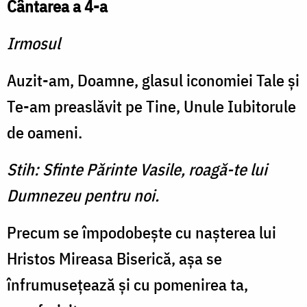
Cântarea a 4-a
Irmosul
Auzit-am, Doamne, glasul iconomiei Tale şi
Te-am preaslăvit pe Tine, Unule Iubitorule
de oameni.
Stih: Sfinte Părinte Vasile, roagă-te lui
Dumnezeu pentru noi.
Precum se împodobeşte cu naşterea lui
Hristos Mireasa Biserică, aşa se
înfrumuseţează şi cu pomenirea ta,