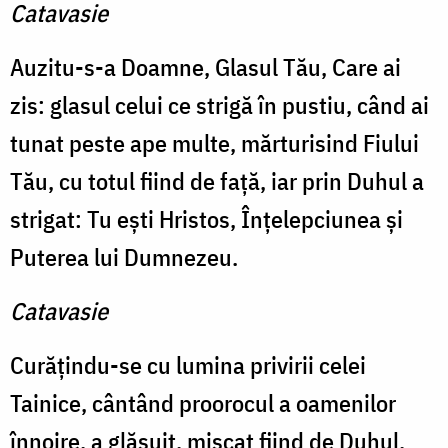
Catavasie
Auzitu-s-a Doamne, Glasul Tău, Care ai
zis: glasul celui ce strigă în pustiu, când ai
tunat peste ape multe, mărturisind Fiului
Tău, cu totul fiind de faţă, iar prin Duhul a
strigat: Tu eşti Hristos, Înţelepciunea şi
Puterea lui Dumnezeu.
Catavasie
Curăţindu-se cu lumina privirii celei
Tainice, cântând proorocul a oamenilor
înnoire, a glăsuit, mişcat fiind de Duhul,