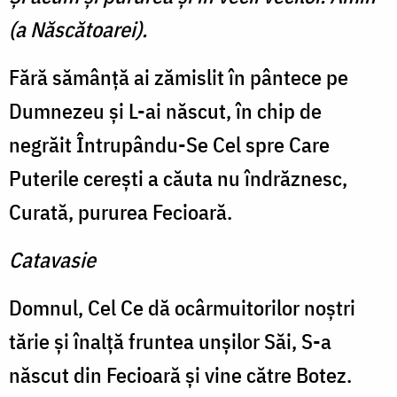
(a Născătoarei).
Fără sămânţă ai zămislit în pântece pe
Dumnezeu şi L-ai născut, în chip de
negrăit Întrupându-Se Cel spre Care
Puterile cereşti a căuta nu îndrăznesc,
Curată, pururea Fecioară.
Catavasie
Domnul, Cel Ce dă ocârmuitorilor noştri
tărie şi înalţă fruntea unşilor Săi, S-a
născut din Fecioară şi vine către Botez.