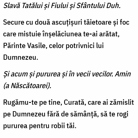
Slavă Tatălui şi Fiului şi Sfântului Duh.
Secure cu două ascuţişuri tăietoare şi foc
care mistuie înşelăciunea te-ai arătat,
Părinte Vasile, celor potrivnici lui
Dumnezeu.
Şi acum şi pururea şi în vecii vecilor. Amin
(a Născătoarei).
Rugămu-te pe tine, Curată, care ai zămislit
pe Dumnezeu fără de sămânţă, să te rogi
pururea pentru robii tăi.