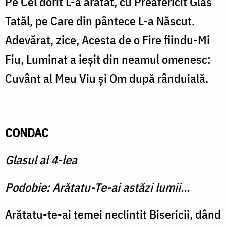
Pe Cel dorit L-a arătat, cu Preafericit Glas
Tatăl, pe Care din pântece L-a Născut.
Adevărat, zice, Acesta de o Fire fiindu-Mi
Fiu, Luminat a ieşit din neamul omenesc:
Cuvânt al Meu Viu şi Om după rânduială.
CONDAC
Glasul al 4-lea
Podobie: Arătatu-Te-ai astăzi lumii...
Arătatu-te-ai temei neclintit Bisericii, dând