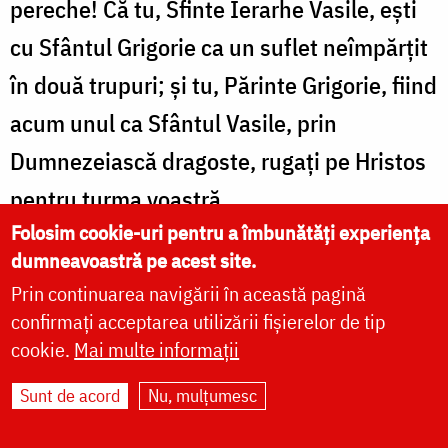
pereche! Că tu, Sfinte Ierarhe Vasile, eşti
cu Sfântul Grigorie ca un suflet neîmpărţit
în două trupuri; şi tu, Părinte Grigorie, fiind
acum unul ca Sfântul Vasile, prin
Dumnezeiască dragoste, rugaţi pe Hristos
pentru turma voastră.
Folosim cookie-uri pentru a îmbunătăți experiența
Stih: Sfinte Părinte Vasile, roagă-te lui
dumneavoastră pe acest site.
Dumnezeu pentru noi.
Prin continuarea navigării în această pagină
confirmați acceptarea utilizării fișierelor de tip
Tatăl orfanilor şi ocrotitor văduvelor,
cookie.
Mai multe informații
bogăţie săracilor şi bătrâneţilor toiag,
Sunt de acord
Nu, mulțumesc
învăţătură tinereţilor şi călugărilor dreptar