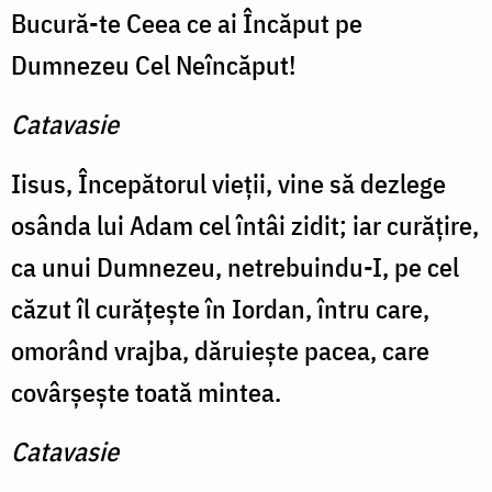
Bucură-te Ceea ce ai Încăput pe
Dumnezeu Cel Neîncăput!
Catavasie
Iisus, Începătorul vieţii, vine să dezlege
osânda lui Adam cel întâi zidit; iar curăţire,
ca unui Dumnezeu, netrebuindu-I, pe cel
căzut îl curăţeşte în Iordan, întru care,
omorând vrajba, dăruieşte pacea, care
covârşeşte toată mintea.
Catavasie