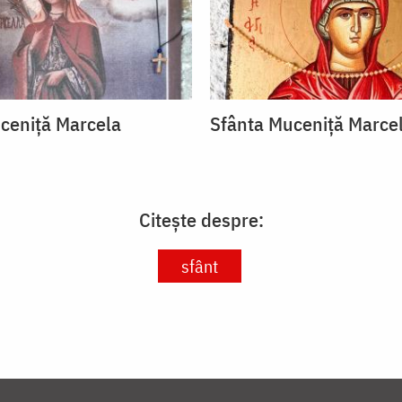
ceniță Marcela
Sfânta Muceniță Marce
Citește despre:
sfânt