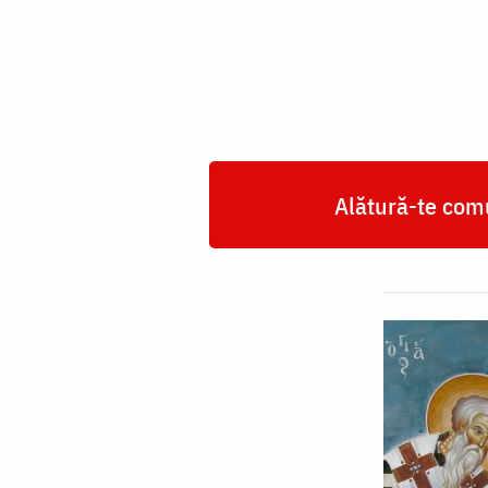
Vlasie,
Episcopul
Sevastiei
Alătură-te comu