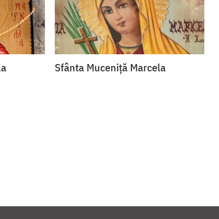
la
Sfânta Muceniță Marcela