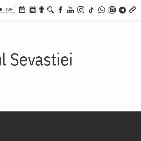
LIVE
06
l Sevastiei