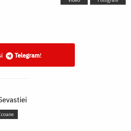
și
Telegram
!
Sevastiei
Icoane