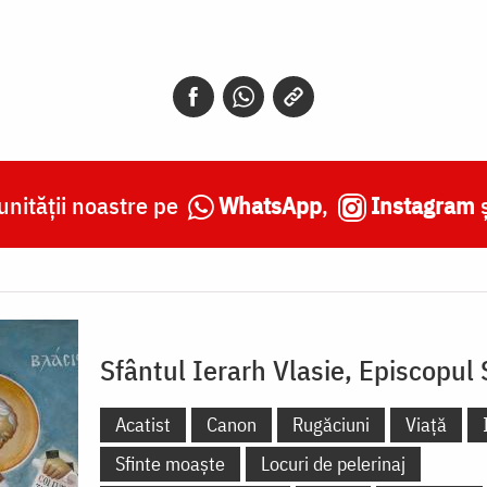
nității noastre pe
WhatsApp
,
Instagram
Sfântul Ierarh Vlasie, Episcopul 
Acatist
Canon
Rugăciuni
Viață
Sfinte moaște
Locuri de pelerinaj