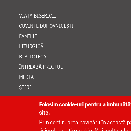
VIAȚA BISERICII
CUVINTE DUHOVNICEȘTI
FAMILIE
LITURGICĂ
BIBLIOTECĂ
ÎNTREABĂ PREOTUL
MEDIA
ȘTIRI
HRAMUL SFINTEI CUVIOASE PARASCHEVA
Folosim cookie-uri pentru a îmbunăt
site.
Prin continuarea navigării în această p
fișierelor de tip cookie.
Mai multe infor