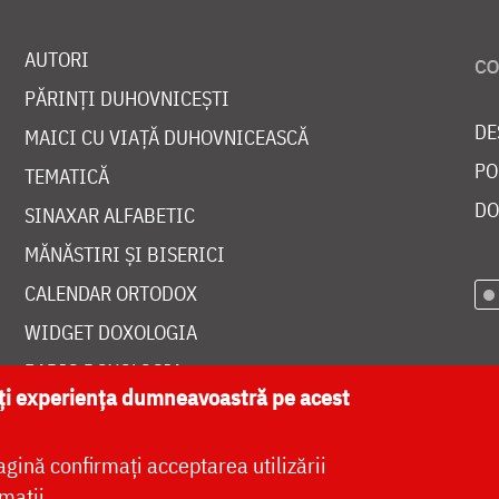
AUTORI
PĂRINȚI DUHOVNICEȘTI
DE
MAICI CU VIAȚĂ DUHOVNICEASCĂ
PO
TEMATICĂ
DO
SINAXAR ALFABETIC
MĂNĂSTIRI ȘI BISERICI
CALENDAR ORTODOX
WIDGET DOXOLOGIA
RADIO DOXOLOGIA
ăți experiența dumneavoastră pe acest
agină confirmați acceptarea utilizării
mații