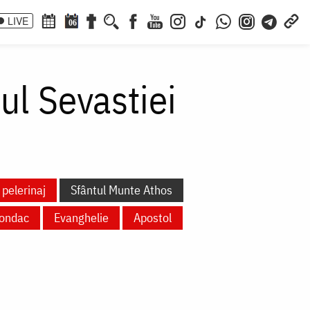
LIVE
06
ul Sevastiei
 pelerinaj
Sfântul Munte Athos
ondac
Evanghelie
Apostol