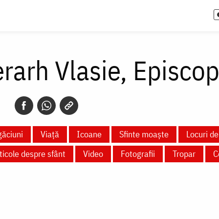
erarh Vlasie, Episcop
ăciuni
Viață
Icoane
Sfinte moaște
Locuri de
ticole despre sfânt
Video
Fotografii
Tropar
C