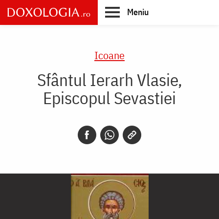
Skip
Meniu
to
main
Main
content
navigation
Icoane
Sfântul Ierarh Vlasie,
Episcopul Sevastiei