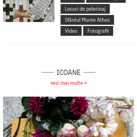
Locuri de pelerinaj
Sfântul Munte Athos
Video
Fotografii
ICOANE
vezi mai multe »