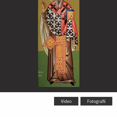
Sfântul
Ierarh
Video
Fotografii
Vlasie,