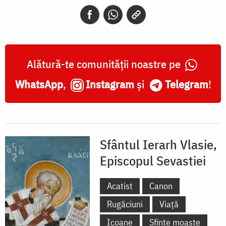
Episcopul
Sevastiei
Alătură-te comunității noastre pe
WhatsApp
,
Instagram
și
Telegram
!
Sfântul Ierarh Vlasie,
Episcopul Sevastiei
Acatist
Canon
Rugăciuni
Viață
Icoane
Sfinte moaște