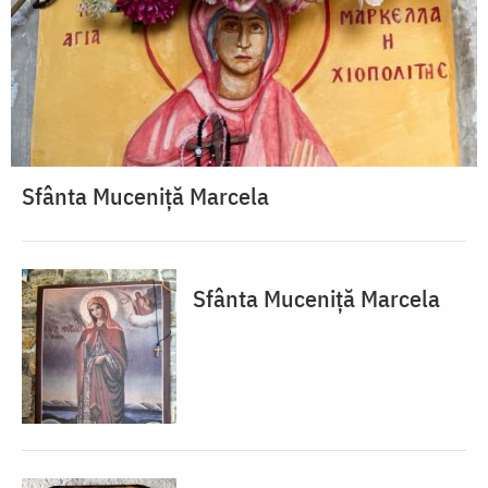
Sfânta Muceniță Marcela
Sfânta Muceniță Marcela