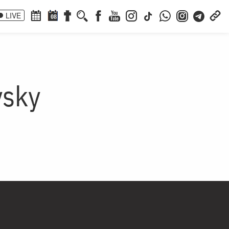
LIVE
08
vsky