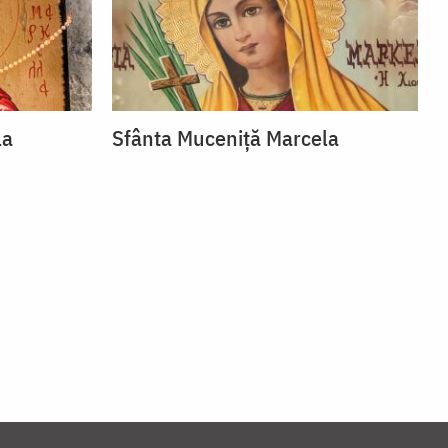
la
Sfânta Muceniță Marcela