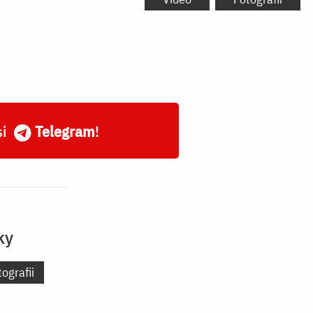
și
Telegram
!
ky
ografii