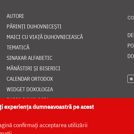
AUTORI
PĂRINȚI DUHOVNICEȘTI
DE
MAICI CU VIAȚĂ DUHOVNICEASCĂ
PO
TEMATICĂ
DO
SINAXAR ALFABETIC
MĂNĂSTIRI ȘI BISERICI
CALENDAR ORTODOX
WIDGET DOXOLOGIA
RADIO DOXOLOGIA
ăți experiența dumneavoastră pe acest
agină confirmați acceptarea utilizării
mații