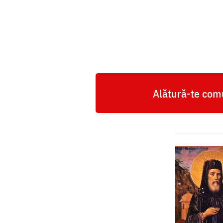
Osogovsky
Alătură-te comu