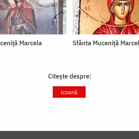
ceniță Marcela
Sfânta Muceniță Marce
Citește despre:
icoană