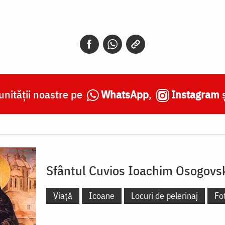
nității noastre pe
WhatsApp
,
Instagram
Sfântul Cuvios Ioachim Osogovs
Viață
Icoane
Locuri de pelerinaj
Fot