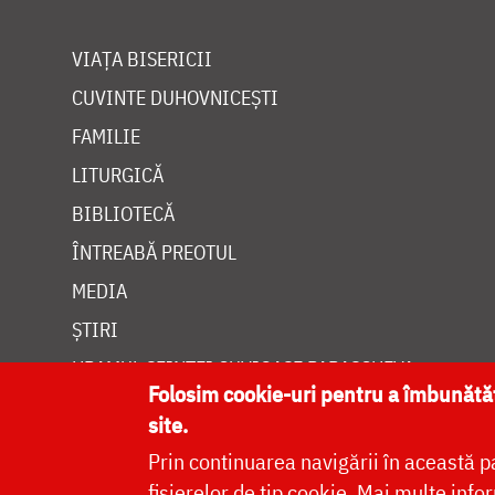
VIAȚA BISERICII
CUVINTE DUHOVNICEȘTI
FAMILIE
LITURGICĂ
BIBLIOTECĂ
ÎNTREABĂ PREOTUL
MEDIA
ȘTIRI
HRAMUL SFINTEI CUVIOASE PARASCHEVA
Folosim cookie-uri pentru a îmbunăt
site.
Prin continuarea navigării în această p
fișierelor de tip cookie.
Mai multe infor