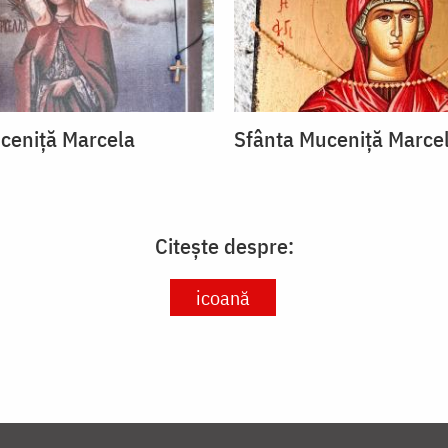
ceniță Marcela
Sfânta Muceniță Marce
Citește despre:
icoană