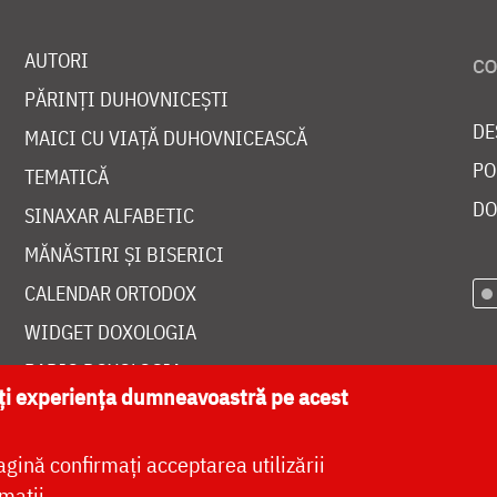
AUTORI
PĂRINȚI DUHOVNICEȘTI
DE
MAICI CU VIAȚĂ DUHOVNICEASCĂ
PO
TEMATICĂ
DO
SINAXAR ALFABETIC
MĂNĂSTIRI ȘI BISERICI
CALENDAR ORTODOX
WIDGET DOXOLOGIA
RADIO DOXOLOGIA
ăți experiența dumneavoastră pe acest
agină confirmați acceptarea utilizării
mații