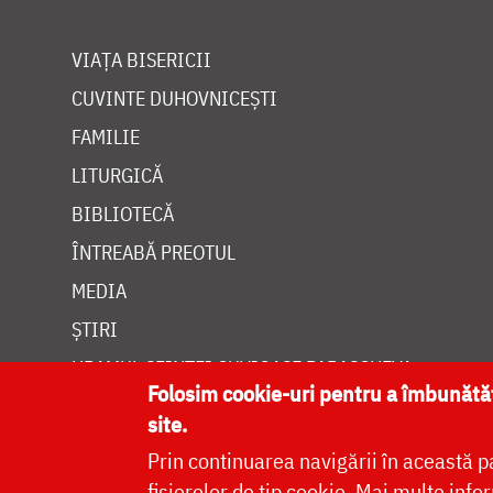
VIAȚA BISERICII
CUVINTE DUHOVNICEȘTI
FAMILIE
LITURGICĂ
BIBLIOTECĂ
ÎNTREABĂ PREOTUL
MEDIA
ȘTIRI
HRAMUL SFINTEI CUVIOASE PARASCHEVA
Folosim cookie-uri pentru a îmbunăt
site.
Prin continuarea navigării în această p
fișierelor de tip cookie.
Mai multe infor