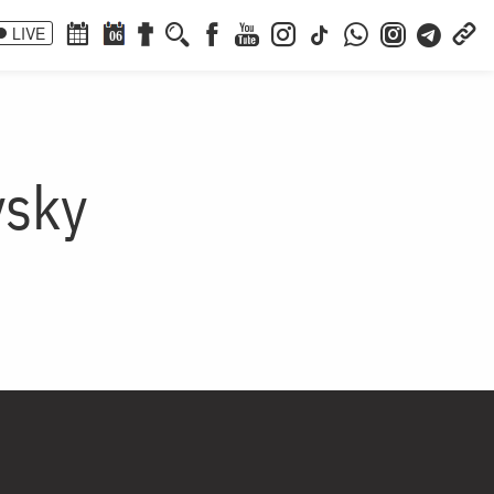
LIVE
06
vsky