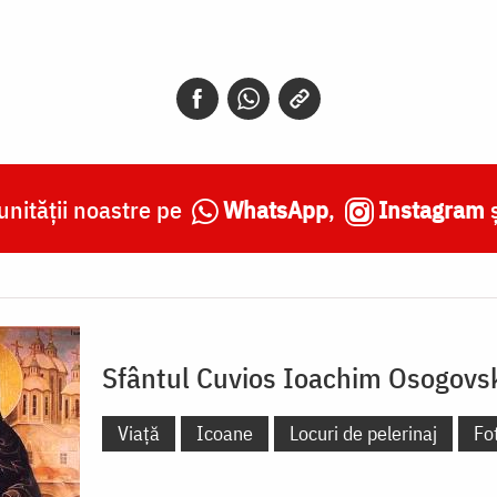
nității noastre pe
WhatsApp
,
Instagram
Sfântul Cuvios Ioachim Osogovs
Viață
Icoane
Locuri de pelerinaj
Fot