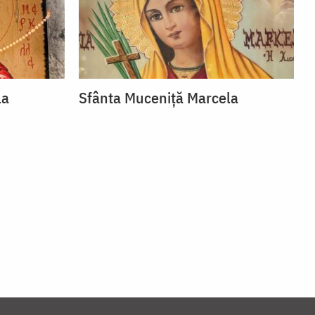
la
Sfânta Muceniță Marcela