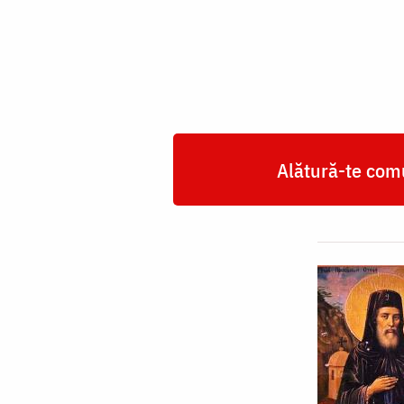
Osogovsky
Alătură-te comu