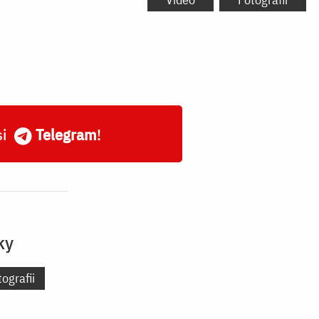
și
Telegram
!
ky
ografii