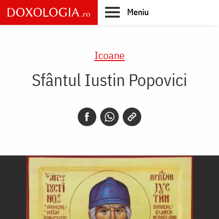
Skip
Meniu
to
main
Main
content
navigation
Icoane
Sfântul Iustin Popovici