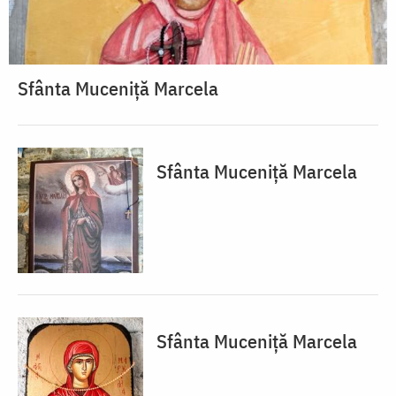
Sfânta Muceniță Marcela
Sfânta Muceniță Marcela
Sfânta Muceniță Marcela