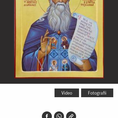
Sfântul
Iustin
Video
Fotografii
Popovici