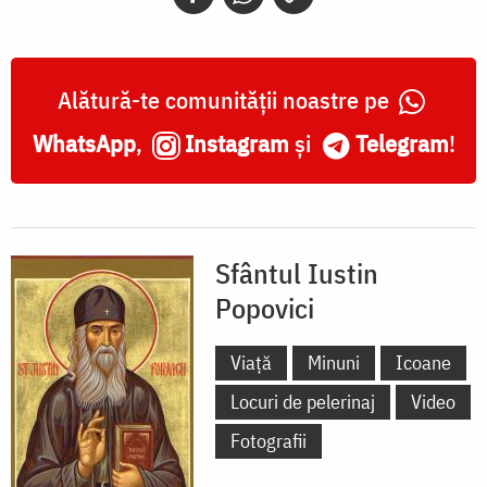
Alătură-te comunității noastre pe
WhatsApp
,
Instagram
și
Telegram
!
Sfântul Iustin
Popovici
Viață
Minuni
Icoane
Locuri de pelerinaj
Video
Fotografii