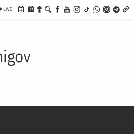
LIVE
07
nigov