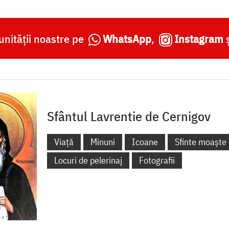
nității noastre pe
WhatsApp
,
Instagram
Sfântul Lavrentie de Cernigov
Viață
Minuni
Icoane
Sfinte moaște
Locuri de pelerinaj
Fotografii