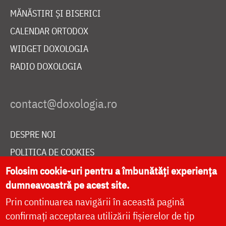
MĂNĂSTIRI ȘI BISERICI
CALENDAR ORTODOX
WIDGET DOXOLOGIA
RADIO DOXOLOGIA
DESPRE NOI
POLITICA DE COOKIES
DONEAZĂ ONLINE PENTRU CATEDRALA NAȚIONALĂ
Folosim cookie-uri pentru a îmbunătăți experiența
dumneavoastră pe acest site.
Prin continuarea navigării în această pagină
LIVE
confirmați acceptarea utilizării fișierelor de tip