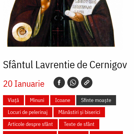
Sfântul Lavrentie de Cernigov
20 Ianuarie
Viață
Minuni
Icoane
Sfinte moaște
Locuri de pelerinaj
Mănăstiri și biserici
Articole despre sfânt
Texte de sfânt