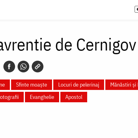
avrentie de Cernigov
ne
Sfinte moaște
Locuri de pelerinaj
Mănăstiri și 
otografii
Evanghelie
Apostol