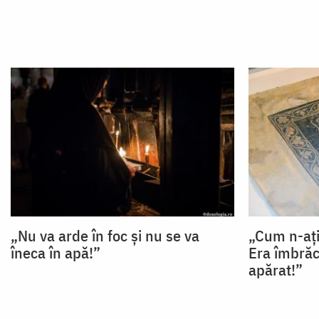
„Nu va arde în foc și nu se va
„Cum n-ați
îneca în apă!”
Era îmbrăc
apărat!”