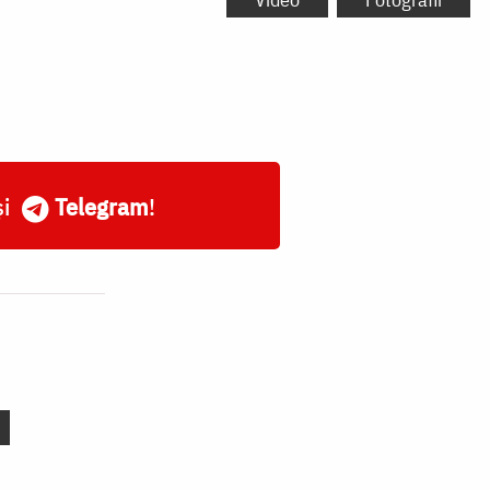
și
Telegram
!