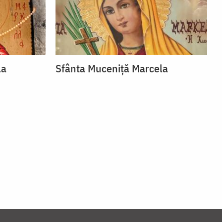
la
Sfânta Muceniță Marcela