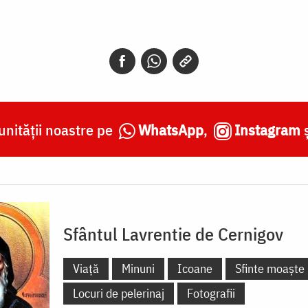
nității noastre pe
WhatsApp
,
Instagram
Sfântul Lavrentie de Cernigov
Viață
Minuni
Icoane
Sfinte moaște
Locuri de pelerinaj
Fotografii