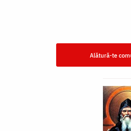
de
Cernigov
Alătură-te comu