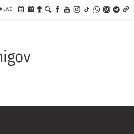
LIVE
07
nigov