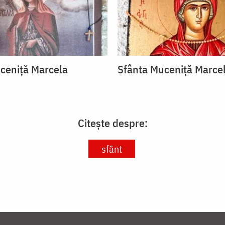
ceniță Marcela
Sfânta Muceniță Marce
Citește despre:
sfânt