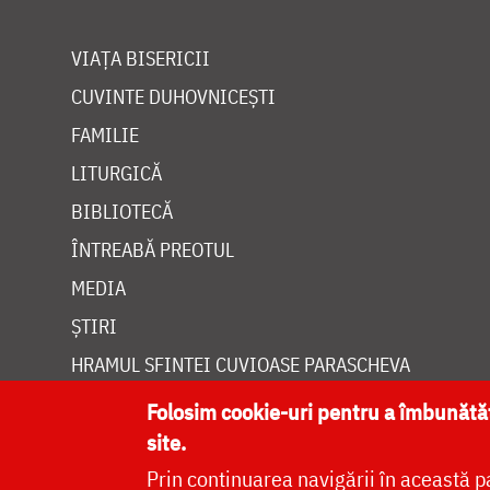
VIAȚA BISERICII
CUVINTE DUHOVNICEȘTI
FAMILIE
LITURGICĂ
BIBLIOTECĂ
ÎNTREABĂ PREOTUL
MEDIA
ȘTIRI
HRAMUL SFINTEI CUVIOASE PARASCHEVA
Folosim cookie-uri pentru a îmbunăt
site.
Prin continuarea navigării în această p