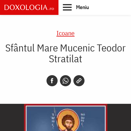
Skip
Meniu
to
main
Main
content
navigation
Icoane
Sfântul Mare Mucenic Teodor
Stratilat