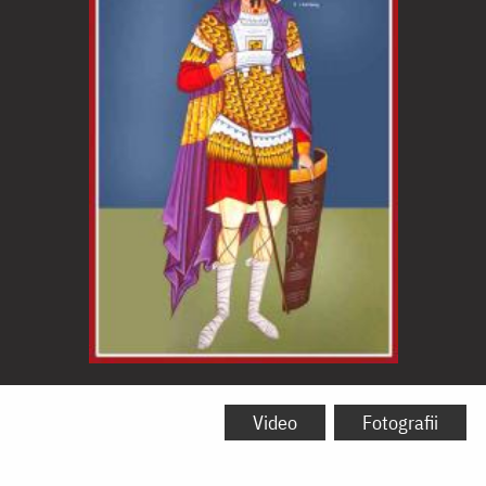
Sfântul
Mare
Video
Fotografii
Mucenic