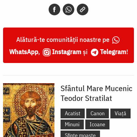
Teodor
Stratilat
Alătură-te comunității noastre pe
WhatsApp
,
Instagram
și
Telegram
!
Sfântul Mare Mucenic
Teodor Stratilat
Acatist
Canon
Viață
Minuni
Icoane
Sfinte moaște