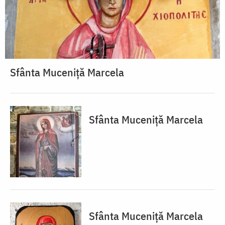
Sfânta Muceniță Marcela
Sfânta Muceniță Marcela
Sfânta Muceniță Marcela