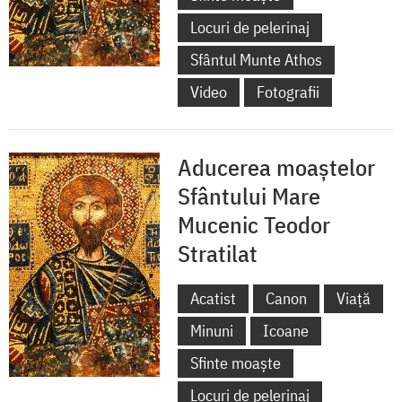
Locuri de pelerinaj
Sfântul Munte Athos
Video
Fotografii
Aducerea moaștelor
Sfântului Mare
Mucenic Teodor
Stratilat
Acatist
Canon
Viață
Minuni
Icoane
Sfinte moaște
Locuri de pelerinaj