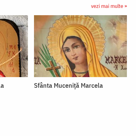
vezi mai multe »
la
Sfânta Muceniță Marcela