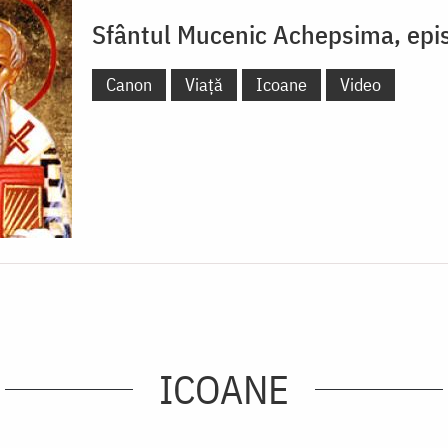
Sfântul Mucenic Achepsima, epi
Canon
Viață
Icoane
Video
ICOANE