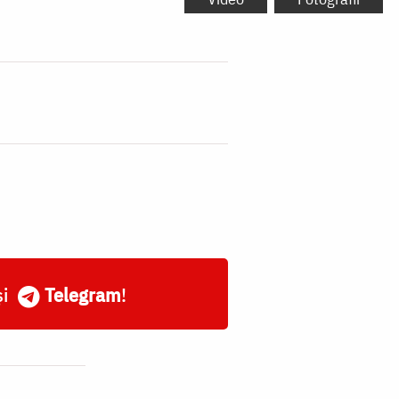
și
Telegram
!