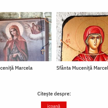
ceniță Marcela
Sfânta Muceniță Marce
Citește despre:
icoană