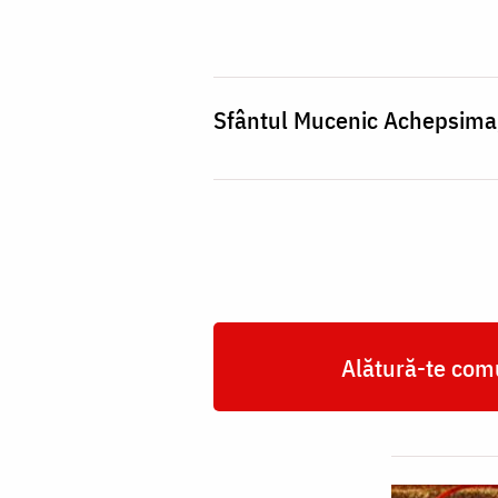
Achepsima,
episcopul
Sfântul Mucenic Achepsima
Alătură-te comu