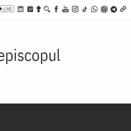
LIVE
07
episcopul