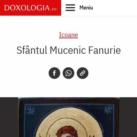
Skip
Meniu
to
main
Main
content
navigation
Icoane
Sfântul Mucenic Fanurie