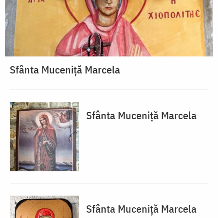
Sfânta Muceniță Marcela
Sfânta Muceniță Marcela
Sfânta Muceniță Marcela