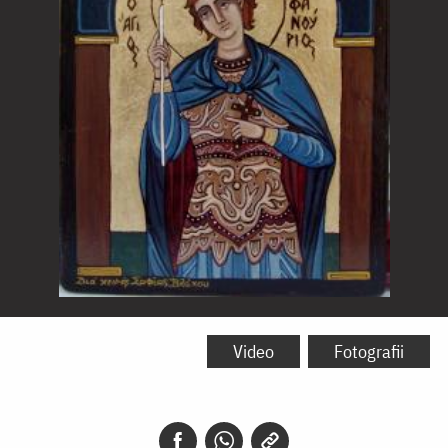
Sfântul
Mucenic
Video
Fotografii
Fanurie