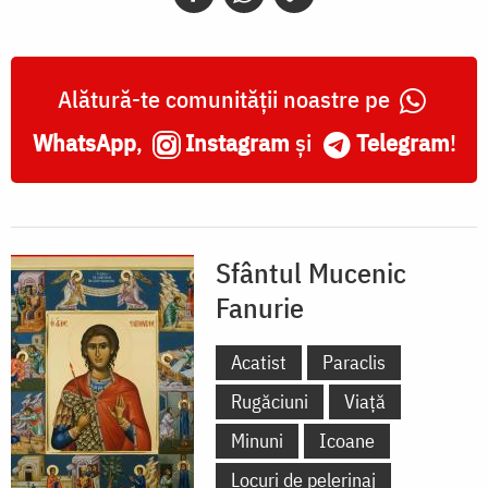
Alătură-te comunității noastre pe
WhatsApp
,
Instagram
și
Telegram
!
Sfântul Mucenic
Fanurie
Acatist
Paraclis
Rugăciuni
Viață
Minuni
Icoane
Locuri de pelerinaj